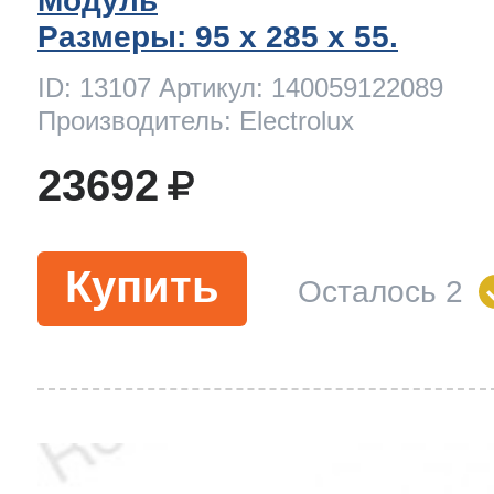
Модуль
ool
т Beko
Размеры: 95 x 285 х 55.
ID: 13107 Артикул: 140059122089
Производитель: Electrolux
ool
i
т GE
23692
i
т Gaggenau
Купить
Осталось 2
 Neff
т Smeg