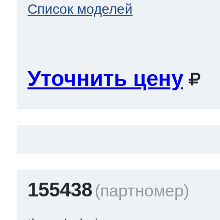
Список моделей
т Thor
Уточнить цену
т Kuppersbusch
155438