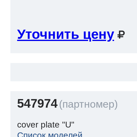
 Whirlpool
Уточнить цену
ns
т Ardo
т Candy
547974
 Miele
cover plate "U"
Список моделей