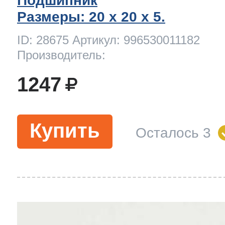
Подшипник
ool
т Beko
Размеры: 20 x 20 х 5.
ID: 28675 Артикул: 996530011182
Производитель:
ool
i
т GE
1247
i
т Gaggenau
Купить
Осталось 3
 Neff
т Smeg