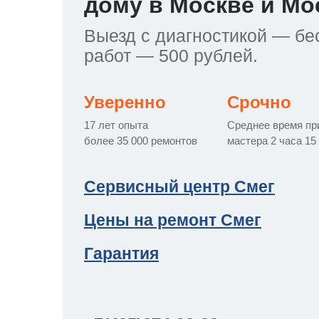
дому в Москве и Мо
т Asko
ок предзаказа
ия заказов
кты
сушилок
y
y
y
y
y
y
y
y
y
Выезд с диагностикой — бес
работ — 500 рублей.
уховок
a
a
rsbusch
a
a
a
a
a
a
a
т Teka
ат товара
Уверенно
Срочно
17 лет опыта
Среднее время пр
более 35 000 ремонтов
мастера 2 часа 15
азовых плит
т IKEA
й кабинет
сайта
Сервисный центр Смег
лектроплит
ens
Цены на ремонт Смег
 Haier
Гарантия
икроволновок
pool
a
т Hisense