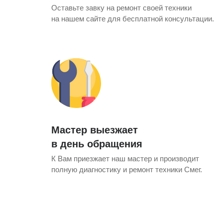
Оставьте завку на ремонт своей техники
ens
si
pool
pool
si
на нашем сайте для бесплатной консультации.
i
i
т Siemens
pool
si
si
rsbusch
rsbusch
 Indesit
n
 Ariston
Мастер выезжает
в день обращения
К Вам приезжает наш мастер и производит
полную диагностику и ремонт техники Смег.
 Merloni
si