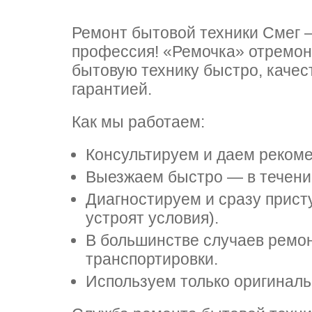
т LG
Ремонт бытовой техники Смег
профессия! «Ремочка» отремон
бытовую технику быстро, качес
nau
nau
т Daewoo
гарантией.
Как мы работаем:
ns
ns
т Samsung
Консультируем и даем рекоме
Выезжаем быстро — в течение
Диагностируем и сразу прист
ool
ool
т Sharp
устроят условия).
В большинстве случаев ремон
транспортировки.
Используем только оригинал
n
n
т Gorenje