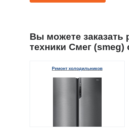
i
i
т Beko
т GE
Вы можете заказать
техники Смег (smeg)
т Gaggenau
Ремонт холодильников
 Neff
т Smeg