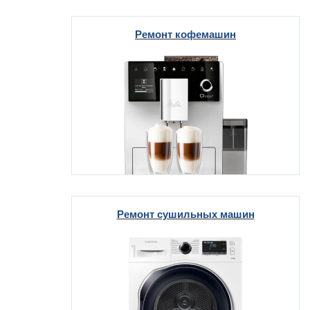
Ремонт кофемашин
т Thor
т Kuppersbusch
Ремонт сушильных машин