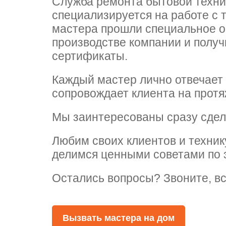
Служба ремонта бытовой техни
специализируется на работе с 
мастера прошли специальное 
arna
arna
 Whirlpool
производстве компании и полу
сертификаты.
Каждый мастер лично отвечает 
se
se
т Ardo
сопровождает клиента на протя
Мы заинтересованы сразу сдел
т Candy
Любим своих клиентов и техник
делимся ценными советами по 
Остались вопросы? Звоните, вс
 Miele
Вызвать мастера на дом