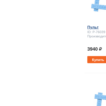
Пульт
ID: P-76039
Производите
3940
Купить