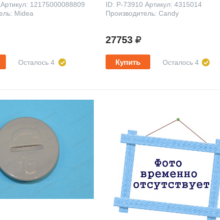
1 Артикул: 12175000088809
ID: P-73910 Артикул: 4315014
ель: Midea
Производитель: Candy
27753
Купить
Осталось 4
Осталось 4