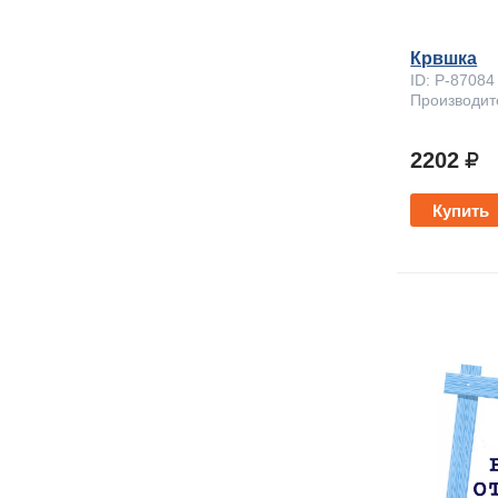
Крвшка
ID: P-87084
Производит
2202
Купить