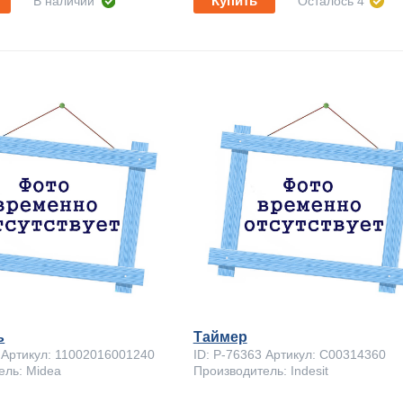
Купить
В наличии
Осталось 4
ь
Таймер
9 Артикул: 11002016001240
ID: P-76363 Артикул: C00314360
ель: Midea
Производитель: Indesit