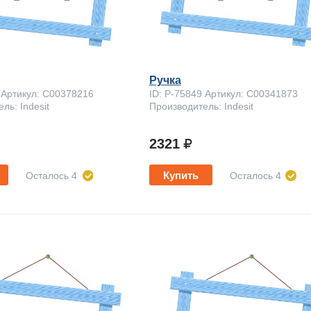
Ручка
 Артикул: C00378216
ID: P-75849 Артикул: C00341873
ль: Indesit
Производитель: Indesit
2321
Купить
Осталось 4
Осталось 4