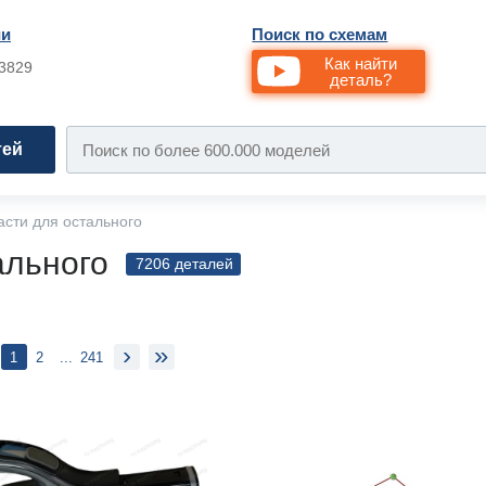
ии
Поиск по схемам
Как найти
33829
деталь?
тей
сти для остального
ального
7206 деталей
›
»
1
2
...
241