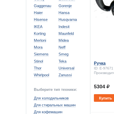
Gaggenau
Gorenje
Haier
Hansa
Hisense
Husqvarna
IKEA
Indesit
Korting
Maunfeld
Merloni
Midea
Mora
Neff
Siemens
Smeg
Stinol
Teka
Ручка
Thor
Universal
ID: E-97671
Производите
Whirlpool
Zanussi
5304
Выберите тип техники:
Для холодильников
Купить
Для стиральных машин
Для кофемашин