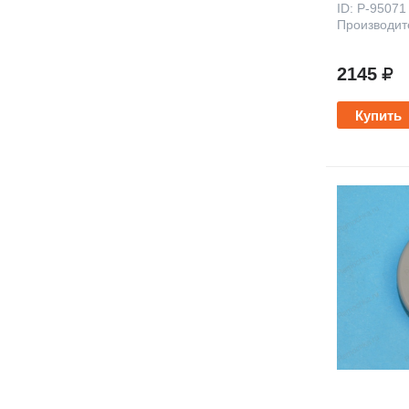
ID: P-9507
Производит
2145
Купить