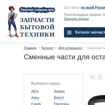
Доставка:
по всей Росс
Пунктов выдачи заказов: 
ЗАПЧАСТИ
Сменить регион
БЫТОВОЙ
Каталог запчас
ТЕХНИКИ
Главная
•
Каталог
•
Для остального
•
Сменные ча
Сменные части для ост
«
‹
Выберите марку:
AEG
Ariston
Asko
Bosch
Candy
Electrolux