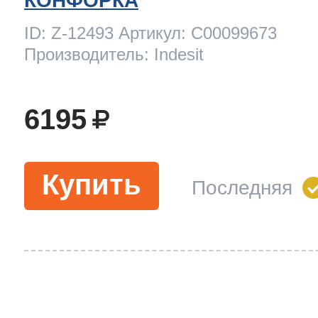
КОНФОРКА
ool
т Beko
ID: Z-12493 Артикул: C00099673
Производитель: Indesit
ool
i
т GE
6195
i
т Gaggenau
Купить
Последняя
 Neff
т Smeg