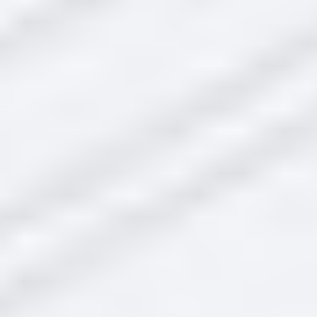
Крышка
Размеры: 15 x 40 х 40.
ID: 78815 Артикул: 882410165
Производитель: Smeg
4437
Купить
Последняя