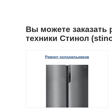
i
i
т Beko
Вы можете заказать
т GE
техники Стинол (stin
т Gaggenau
Ремонт холодильников
 Neff
т Smeg