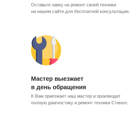
Оставьте завку на ремонт своей техники
ens
si
pool
pool
si
на нашем сайте для бесплатной консультации.
i
i
т Siemens
pool
si
si
rsbusch
rsbusch
 Indesit
n
 Ariston
Мастер выезжает
в день обращения
К Вам приезжает наш мастер и производит
полную диагностику и ремонт техники Стинол.
 Merloni
si