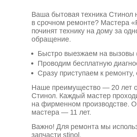
т LG
Ваша бытовая техника Стинол 
в срочном ремонте? Мастера «
починят технику на дому за одн
nau
nau
т Daewoo
обращение.
Быстро выезжаем на вызовы (в
Проводим бесплатную диагнос
ns
ns
т Samsung
Сразу приступаем к ремонту, 
Наше преимущество — 20 лет о
ool
ool
т Sharp
Стинол. Каждый мастер проход
на фирменном производстве. О
мастера — 11 лет.
n
n
т Gorenje
Важно! Для ремонта мы исполь
запчасти stinol.