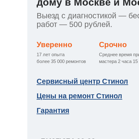
дому в Москве и Мо
т Asko
ок предзаказа
ия заказов
кты
сушилок
y
y
y
y
y
y
y
y
y
Выезд с диагностикой — бес
работ — 500 рублей.
уховок
a
a
rsbusch
a
a
a
a
a
a
a
т Teka
ат товара
Уверенно
Срочно
17 лет опыта
Среднее время пр
более 35 000 ремонтов
мастера 2 часа 15
азовых плит
т IKEA
й кабинет
сайта
Сервисный центр Стинол
лектроплит
ens
Цены на ремонт Стинол
 Haier
Гарантия
икроволновок
pool
a
т Hisense