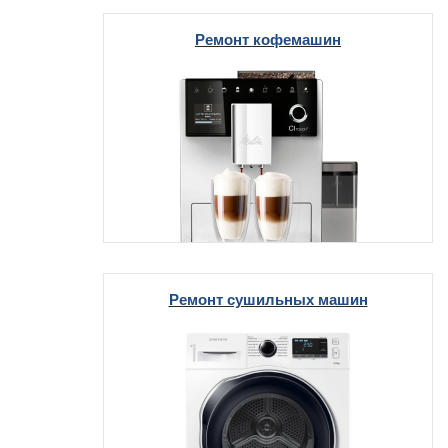
Ремонт кофемашин
т Thor
т Kuppersbusch
Ремонт сушильных машин