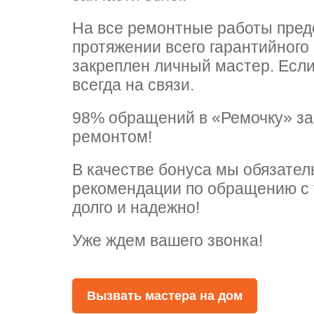
На все ремонтные работы предо
arna
arna
 Whirlpool
протяжении всего гарантийного
закреплен личный мастер. Есл
всегда на связи.
se
se
т Ardo
98% обращений в «Ремочку» з
ремонтом!
В качестве бонуса мы обязате
т Candy
рекомендации по обращению с 
долго и надежно!
Уже ждем вашего звонка!
 Miele
Вызвать мастера на дом