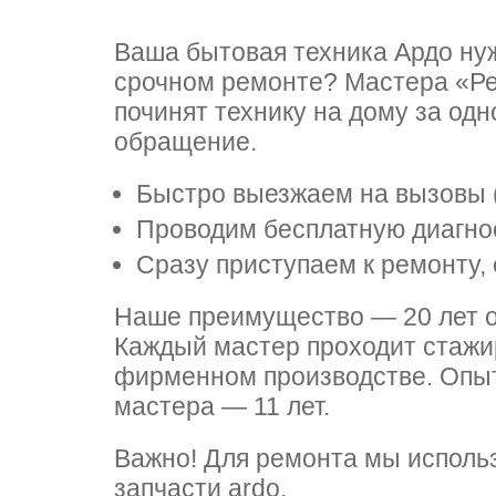
т LG
Ваша бытовая техника Ардо ну
срочном ремонте? Мастера «Р
починят технику на дому за одн
nau
nau
т Daewoo
обращение.
Быстро выезжаем на вызовы (в
Проводим бесплатную диагнос
ns
ns
т Samsung
Сразу приступаем к ремонту, 
Наше преимущество — 20 лет о
ool
ool
т Sharp
Каждый мастер проходит стажи
фирменном производстве. Опыт
мастера — 11 лет.
n
n
т Gorenje
Важно! Для ремонта мы исполь
запчасти ardo.