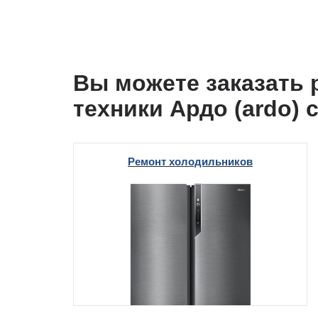
i
i
т Beko
Вы можете заказать
т GE
техники Ардо (ardo)
т Gaggenau
Ремонт холодильников
 Neff
т Smeg