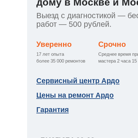
дому в Москве и Мо
т Asko
ок предзаказа
ия заказов
кты
сушилок
y
y
y
y
y
y
y
y
y
Выезд с диагностикой — бес
работ — 500 рублей.
уховок
a
a
rsbusch
a
a
a
a
a
a
a
т Teka
ат товара
Уверенно
Срочно
17 лет опыта
Среднее время пр
более 35 000 ремонтов
мастера 2 часа 15
азовых плит
т IKEA
й кабинет
сайта
Сервисный центр Ардо
лектроплит
ens
Цены на ремонт Ардо
 Haier
Гарантия
икроволновок
pool
a
т Hisense