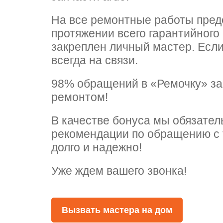
На все ремонтные работы предо
arna
arna
 Whirlpool
протяжении всего гарантийного
закреплен личный мастер. Есл
всегда на связи.
se
se
т Ardo
98% обращений в «Ремочку» з
ремонтом!
В качестве бонуса мы обязате
т Candy
рекомендации по обращению с 
долго и надежно!
Уже ждем вашего звонка!
 Miele
Вызвать мастера на дом