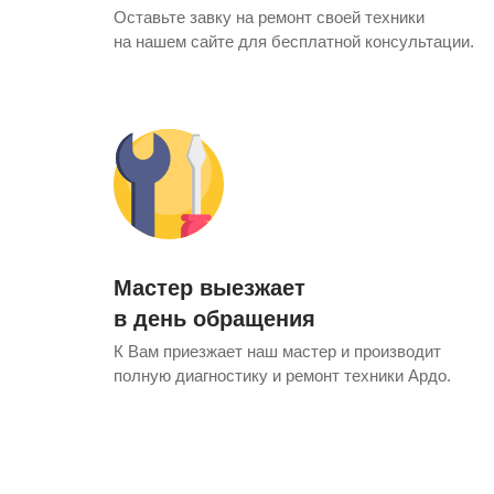
Оставьте завку на ремонт своей техники
ens
si
pool
pool
si
на нашем сайте для бесплатной консультации.
i
i
т Siemens
pool
si
si
rsbusch
rsbusch
 Indesit
n
 Ariston
Мастер выезжает
в день обращения
К Вам приезжает наш мастер и производит
полную диагностику и ремонт техники Ардо.
 Merloni
si