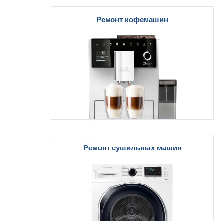
Ремонт кофемашин
т Thor
т Kuppersbusch
Ремонт сушильных машин