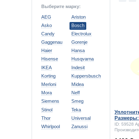
Выберите марку:
AEG
Ariston
Asko
Bosch
Candy
Electrolux
Gaggenau
Gorenje
Haier
Hansa
Hisense
Husqvarna
IKEA
Indesit
Korting
Kuppersbusch
Merloni
Midea
Mora
Neff
Siemens
Smeg
Stinol
Teka
Уплотнит
Thor
Universal
Размеры: 1
ID: 59528 А
Whirlpool
Zanussi
Производит