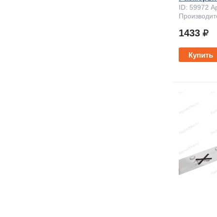
ID: 59972 А
Производит
1433
Купить