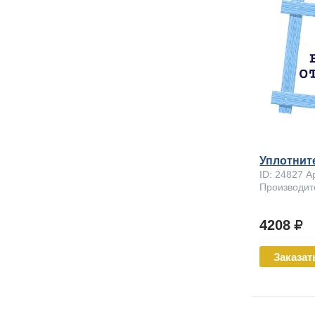
Уплотнит
ID: 24827 А
Производит
4208
Заказат