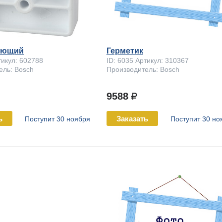
яющий
Герметик
тикул: 602788
ID: 6035 Артикул: 310367
ель: Bosch
Производитель: Bosch
9588
ь
Заказать
Поступит 30 ноября
Поступит 30 но