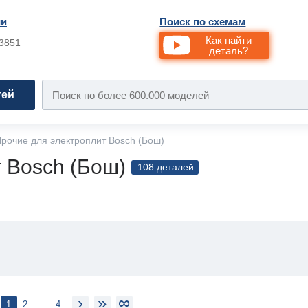
ии
Поиск по схемам
Как найти
33851
деталь?
тей
рочие для электроплит Bosch (Бош)
 Bosch (Бош)
108 деталей
›
»
∞
1
2
...
4