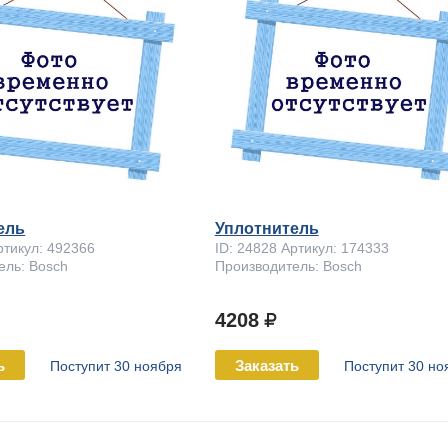
ель
Уплотнитель
ртикул: 492366
ID: 24828 Артикул: 174333
ель: Bosch
Производитель: Bosch
4208
ь
Заказать
Поступит 30 ноября
Поступит 30 но