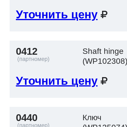
Уточнить цену
т Thor
0412
Shaft hinge
т Kuppersbusch
(WP102308
Уточнить цену
0440
Ключ