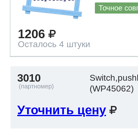
Точное сов
1206
Осталось 4 штуки
3010
Switch,push
(WP45062)
Уточнить цену