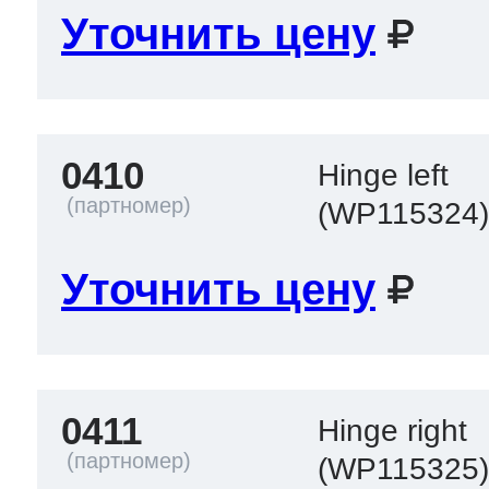
ool
т Beko
Уточнить цену
ool
i
т GE
0410
Hinge left
(WP115324
i
т Gaggenau
Уточнить цену
 Neff
0411
Hinge right
т Smeg
(WP115325