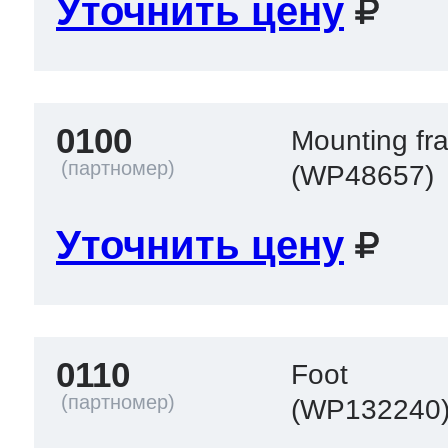
Уточнить цену
 Whirlpool
0100
Mounting fr
ns
т Ardo
(WP48657)
Уточнить цену
т Candy
 Miele
0110
Foot
(WP132240