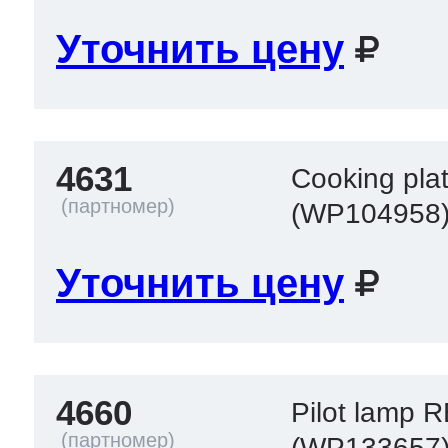
ool
т Beko
Уточнить цену
ool
i
т GE
4631
Cooking pla
(WP104958
i
т Gaggenau
Уточнить цену
 Neff
4660
Pilot lamp 
т Smeg
(WP133657