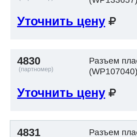
Уточнить цену
т Thor
т Kuppersbusch
4830
Разъем пла
(WP107040
Уточнить цену
4831
Разъем пла