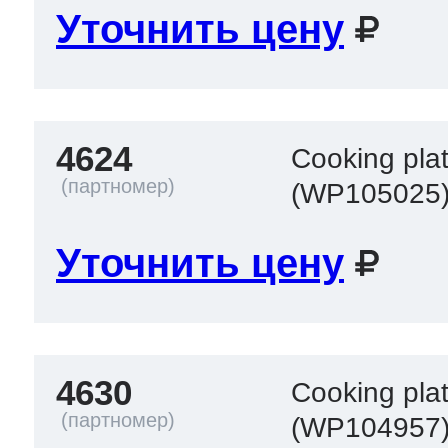
Уточнить цену
 Whirlpool
4624
Cooking pla
ns
т Ardo
(WP105025
Уточнить цену
т Candy
 Miele
4630
Cooking pla
(WP104957