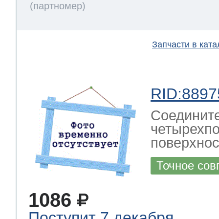
Запчасти в ката
RID:8897
Соединит
четырехпо
поверхнос
Точное сов
1086
Поступит 7 декабря