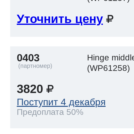
Уточнить цену
т Thor
т Kuppersbusch
0403
Hinge middl
(WP61258)
3820
Поступит 4 декабря
Предоплата 50%