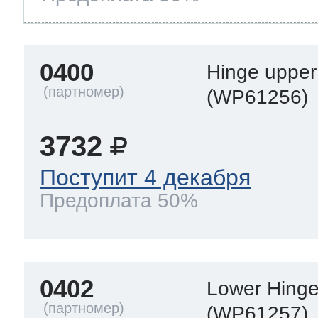
ool
т Beko
0400
Hinge upper
ool
i
т GE
(WP61256)
3732
i
т Gaggenau
Поступит 4 декабря
Предоплата 50%
 Neff
0402
Lower Hing
т Smeg
(WP61257)