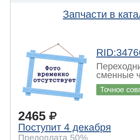
Запчасти в ката
 Whirlpool
RID:3476
ns
т Ardo
Переходни
сменные ч
т Candy
Точное сов
2465
 Miele
Поступит 4 декабря
Предоплата 50%