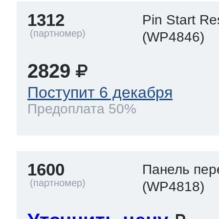
ool
т Beko
1312
Pin Start Re
(WP4846)
ool
i
т GE
2829
Поступит 6 декабря
Предоплата 50%
i
т Gaggenau
 Neff
1600
Панель пер
(WP4818)
т Smeg