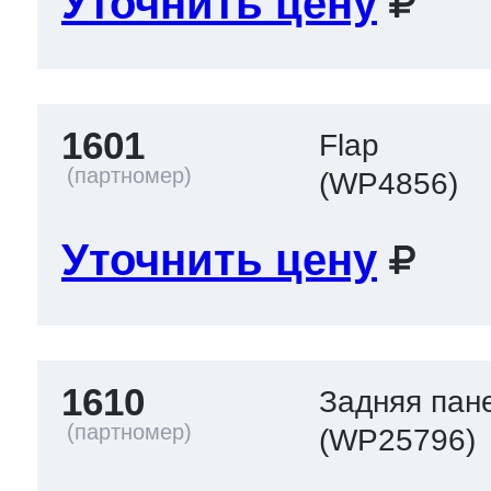
Уточнить цену
т Thor
1601
Flap
(WP4856)
т Kuppersbusch
Уточнить цену
1610
Задняя пан
(WP25796)