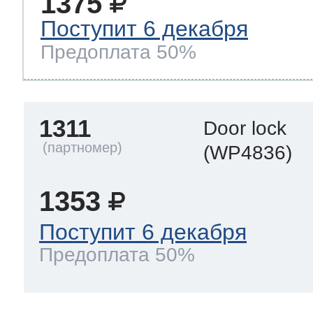
1375
Поступит 6 декабря
 Whirlpool
Предоплата 50%
ns
т Ardo
1311
Door lock
(WP4836)
т Candy
1353
Поступит 6 декабря
Предоплата 50%
 Miele