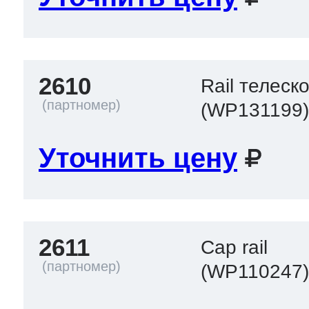
2610
Rail телеск
(WP131199
Уточнить цену
2611
Cap rail
(WP110247