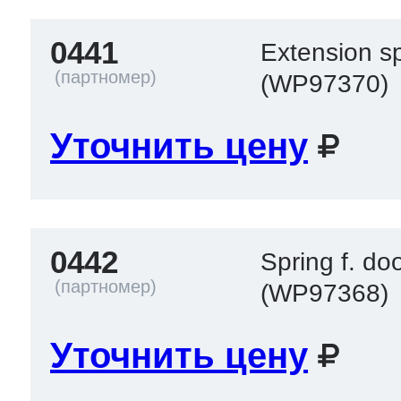
ool
т Beko
0441
Extension sp
(WP97370)
ool
i
т GE
Уточнить цену
i
т Gaggenau
0442
Spring f. doo
 Neff
(WP97368)
Уточнить цену
т Smeg