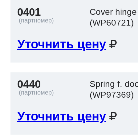
0401
Cover hinge
 Whirlpool
(WP60721)
Уточнить цену
ns
т Ardo
0440
т Candy
Spring f. doo
(WP97369)
 Miele
Уточнить цену