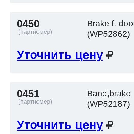
0450
Brake f. doo
т Thor
(WP52862)
Уточнить цену
т Kuppersbusch
0451
Band,brake
(WP52187)
Уточнить цену