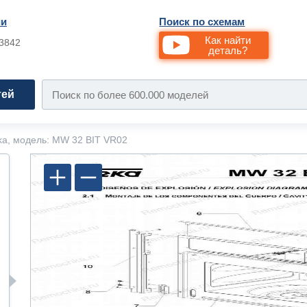
ии
Поиск по схемам
Как найти
33842
деталь?
тей
ka, модель: MW 32 BIT VR02