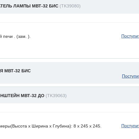
ТЕЛЬ ЛАМПЫ МВТ-32 БИС
(TK39080)
Поступи
ечи . (зам. ).
Я МВТ-32 БИС
Поступи
НШТЕЙН МВТ-32 ДО
(TK39063)
Поступи
меры(Высота х Ширина х Глубина): 8 x 245 х 245.