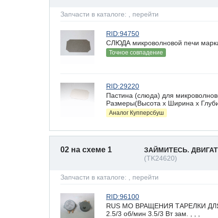
Запчасти в каталоге:
, перейти
RID:94750
СЛЮДА микроволновой печи марка
Точное совпадение
RID:29220
Пастина (слюда) для микроволново
Размеры(Высота х Ширина х Глубин
Аналог Купперсбуш
02 на схеме 1
ЗАЙМИТЕСЬ. ДВИГАТ
(TK24620)
Запчасти в каталоге:
, перейти
RID:96100
RUS МО ВРАЩЕНИЯ ТАРЕЛКИ ДЛ
2.5/3 об/мин 3.5/3 Вт зам. , , ,