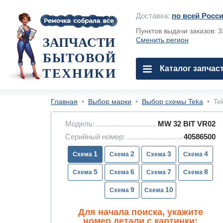
Доставка:
по всей Росс
Пунктов выдачи заказов: 
ЗАПЧАСТИ
Сменить регион
БЫТОВОЙ
Каталог запчас
ТЕХНИКИ
Главная
•
Выбор марки
•
Выбор схемы Teka
•
Te
Модель:
MW 32 BIT VR02
Серийный номер:
40586500
1
2
3
4
5
6
7
8
9
10
Для начала поиска, укажите
номер детали с картинки: