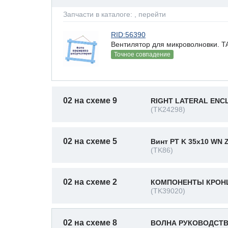
Запчасти в каталоге:
, перейти
RID:56390
Вентилятор для микроволновки. 
Точное совпадение
02 на схеме 9
RIGHT LATERAL ENCL
(TK24298)
02 на схеме 5
Винт PT K 35x10 WN 
(TK86)
02 на схеме 2
КОМПОНЕНТЫ КРОНШ
(TK39020)
02 на схеме 8
ВОЛНА РУКОВОДСТ