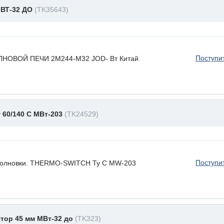
ВТ-32 ДО
(TK35643)
Поступи
ОВОЙ ПЕЧИ 2M244-M32 JOD- Вт Китай
 60/140 C МВт-203
(TK24529)
Поступи
волновки. THERMO-SWITCH Ty C MW-203
тор 45 мм МВт-32 до
(TK323)