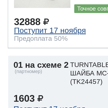
Точное сов
т Thor
32888
Поступит 17 ноября
Предоплата 50%
т Kuppersbusch
01 на схеме 2
TURNTABL
ШАЙБА MC-
(TK24457)
1603