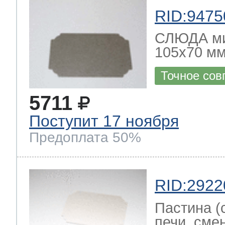
RID:9475
СЛЮДА ми
105x70 мм
Точное сов
5711
Поступит 17 ноября
Предоплата 50%
RID:2922
Пастина (
печи, смен