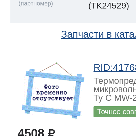
(TK24529)
Запчасти в ката
RID:4176
Термопре
микровол
Ty C MW-
Точное сов
4508