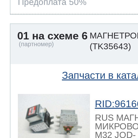
Предоплата 50%
ool
т Beko
01 на схеме 6
МАГНЕТРОН
ool
i
т GE
(TK35643)
i
т Gaggenau
Запчасти в ката
 Neff
RID:9616
RUS МАГ
МИКРОВО
т Smeg
M32 JOD- 