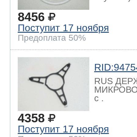
8456
 Whirlpool
Поступит 17 ноября
Предоплата 50%
ns
т Ardo
RID:9475
RUS ДЕР
т Candy
МИКРОВОЛ
с .
 Miele
4358
Поступит 17 ноября