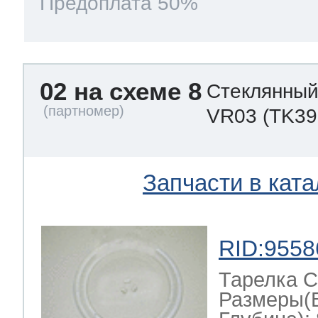
Предоплата 50%
02 на схеме 8
Стеклянный
VR03
(TK39
Запчасти в ката
RID:9558
Тарелка С
Размеры(