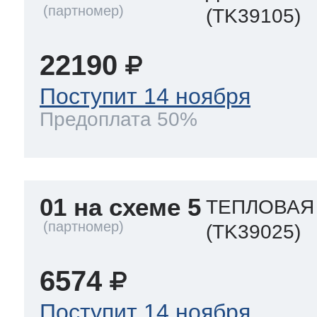
(TK39105)
 Whirlpool
22190
Поступит 14 ноября
ns
т Ardo
Предоплата 50%
т Candy
01 на схеме 5
ТЕПЛОВАЯ
(TK39025)
 Miele
6574
Поступит 14 ноября