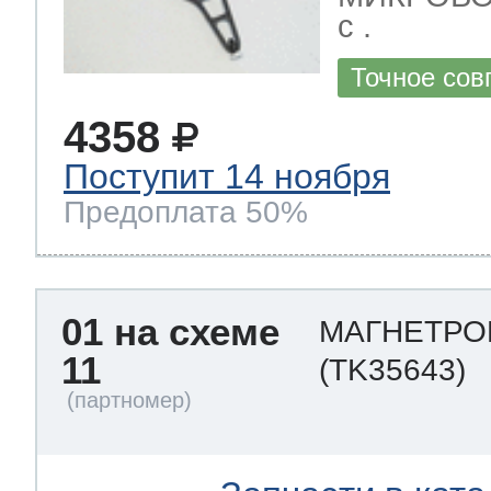
с .
Точное сов
т Thor
4358
Поступит 14 ноября
т Kuppersbusch
Предоплата 50%
01 на схеме
МАГНЕТРОН
11
(TK35643)