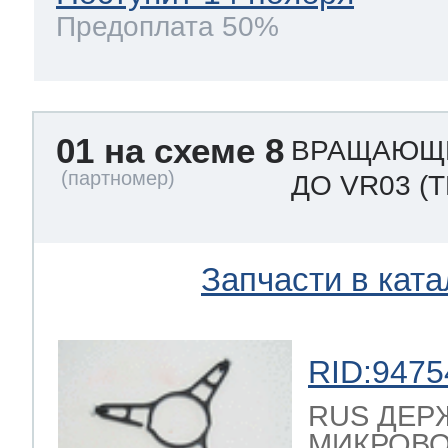
ool
т Beko
Предоплата 50%
ool
i
т GE
01 на схеме 8
ВРАЩАЮЩИ
ДО VR03
(
i
т Gaggenau
Запчасти в ката
 Neff
RID:9475
RUS ДЕР
т Smeg
МИКРОВОЛ