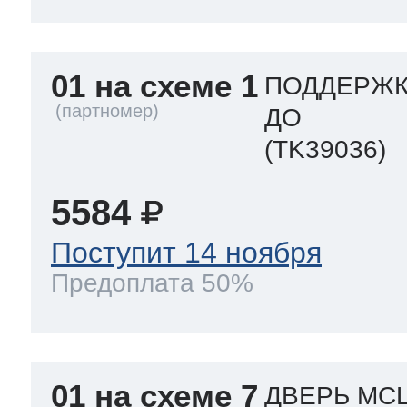
eld
i
т LG
pool
pool
pool
01 на схеме 1
ПОДДЕРЖК
i
т Daewoo
ДО
si
pool
si
pool
si
pool
(TK39036)
т Samsung
5584
pool
si
pool
pool
si
si
Поступит 14 ноября
Предоплата 50%
т Sharp
si
si
si
ns
т Gorenje
01 на схеме 7
ДВЕРЬ MCL