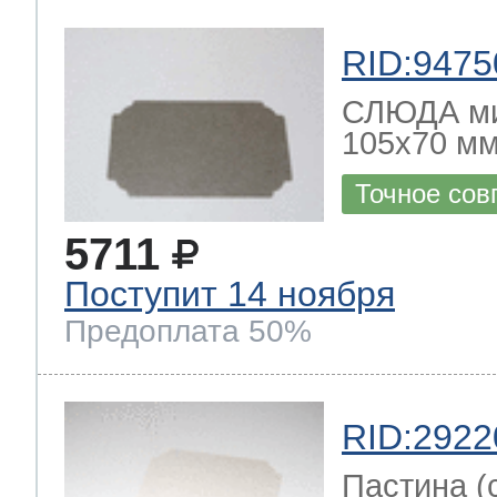
RID:9475
СЛЮДА ми
105x70 мм
Точное сов
5711
Поступит 14 ноября
Предоплата 50%
RID:2922
Пастина (