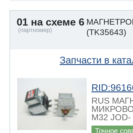
ool
т Beko
01 на схеме 6
МАГНЕТРОН
(TK35643)
ool
i
т GE
Запчасти в ката
i
т Gaggenau
RID:9616
 Neff
RUS МАГ
МИКРОВО
M32 JOD- 
т Smeg
Точное сов