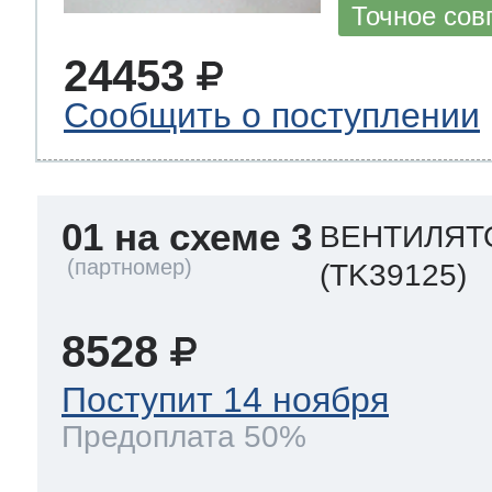
Точное сов
24453
 Whirlpool
Сообщить о поступлении
ns
т Ardo
01 на схеме 3
ВЕНТИЛЯТО
(TK39125)
т Candy
8528
Поступит 14 ноября
 Miele
Предоплата 50%