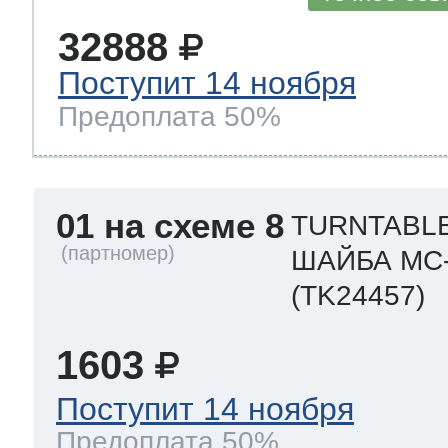
32888
т Thor
Поступит 14 ноября
Предоплата 50%
т Kuppersbusch
01 на схеме 8
TURNTABL
ШАЙБА MC-
(TK24457)
1603
Поступит 14 ноября
Предоплата 50%