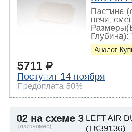
Пастина (
печи, смен
Размеры(
Глубина): 
Аналог Ку
5711
Поступит 14 ноября
Предоплата 50%
02 на схеме 3
LEFT AIR D
(TK39136)