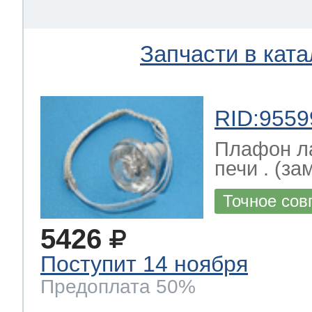
 Whirlpool
Запчасти в ката
ns
т Ardo
RID:9559
Плафон л
печи . (зам
т Candy
Точное сов
5426
 Miele
Поступит 14 ноября
Предоплата 50%