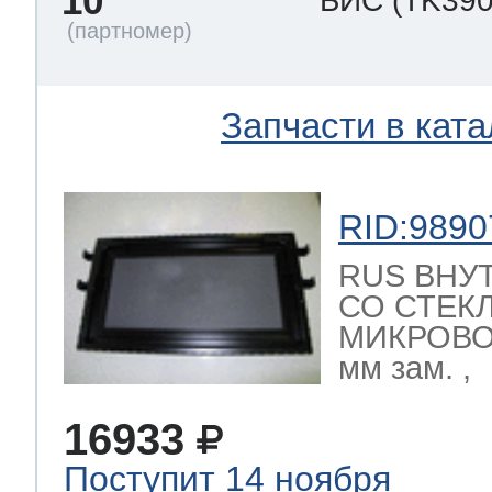
10
БИС
(TK390
т Thor
Запчасти в ката
т Kuppersbusch
RID:9890
RUS ВНУ
СО СТЕК
МИКРОВО
мм зам. ,
16933
Поступит 14 ноября