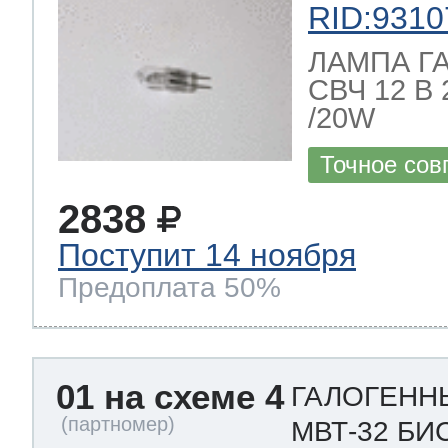
eld
i
т LG
RID:9310
ЛАМПА Г
pool
pool
pool
СВЧ 12 В
i
т Daewoo
/20W
si
pool
si
pool
si
pool
Точное сов
т Samsung
2838
pool
si
pool
pool
si
si
Поступит 14 ноября
Предоплата 50%
т Sharp
si
si
si
01 на схеме 4
ГАЛОГЕНН
ns
т Gorenje
МВТ-32 БИ