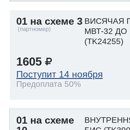
ool
т Beko
01 на схеме 3
ВИСЯЧАЯ 
МВТ-32 ДО
ool
i
т GE
(TK24255)
1605
i
т Gaggenau
Поступит 14 ноября
Предоплата 50%
 Neff
01 на схеме
ВНУТРЕНН
т Smeg