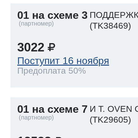
ool
т Beko
01 на схеме 3
ПОДДЕРЖК
(TK38469)
ool
i
т GE
3022
Поступит 16 ноября
i
т Gaggenau
Предоплата 50%
 Neff
01 на схеме 7
И Т. OVEN 
(TK29605)
т Smeg