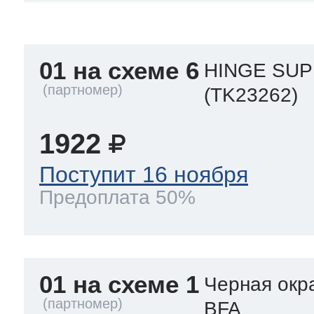
a
a
a
т Siemens
01 на схеме 6
HINGE SUP
ens
pool
ens
ens
(TK23262)
 Indesit
1922
si
ens
ens
ens
Поступит 16 ноября
g
rsbusch
 Ariston
Предоплата 50%
ens
ens
ens
rsbusch
eld
 Merloni
01 на схеме 1
Черная окр
BFA