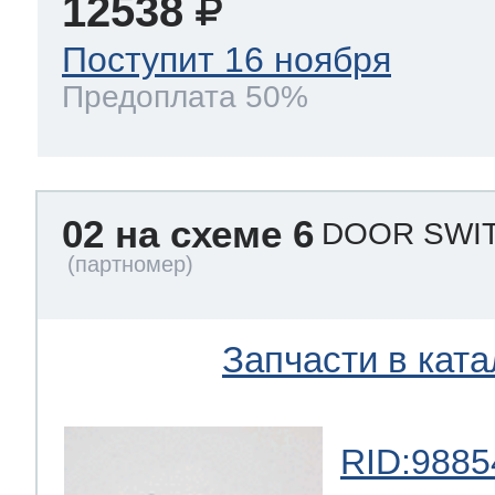
12538
Поступит 16 ноября
т Thor
Предоплата 50%
т Kuppersbusch
02 на схеме 6
DOOR SWI
Запчасти в ката
RID:9885