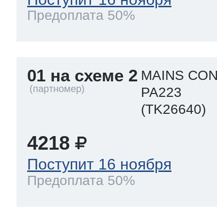
Предоплата 50%
 Whirlpool
01 на схеме 2
MAINS CO
ns
т Ardo
PA223
(TK26640)
т Candy
4218
Поступит 16 ноября
 Miele
Предоплата 50%