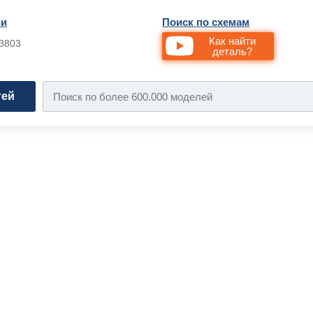
ии
Поиск по схемам
Как найти
33803
деталь?
тей