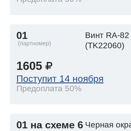
 Whirlpool
01
Винт RA-82
(TK22060)
ns
т Ardo
1605
Поступит 14 ноября
т Candy
Предоплата 50%
 Miele
01 на схеме 6
Черная окр