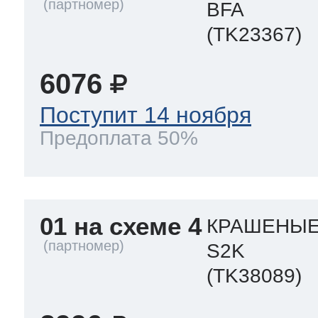
BFA
ool
т Beko
(TK23367)
6076
ool
i
т GE
Поступит 14 ноября
Предоплата 50%
i
т Gaggenau
01 на схеме 4
КРАШЕНЫЕ
 Neff
S2K
(TK38089)
т Smeg