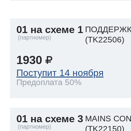
a
a
a
т Siemens
01 на схеме 1
ПОДДЕРЖКА
ens
pool
ens
ens
(TK22506)
 Indesit
1930
si
ens
ens
ens
Поступит 14 ноября
g
rsbusch
 Ariston
Предоплата 50%
ens
ens
ens
rsbusch
eld
 Merloni
01 на схеме 3
MAINS CON
(TK22150)