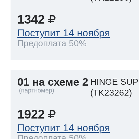
eld
i
т LG
1342
pool
pool
pool
Поступит 14 ноября
i
т Daewoo
Предоплата 50%
si
pool
si
pool
si
pool
т Samsung
pool
si
pool
pool
si
si
01 на схеме 2
HINGE SUP
(TK23262)
т Sharp
si
si
si
1922
Поступит 14 ноября
ns
т Gorenje
Предоплата 50%