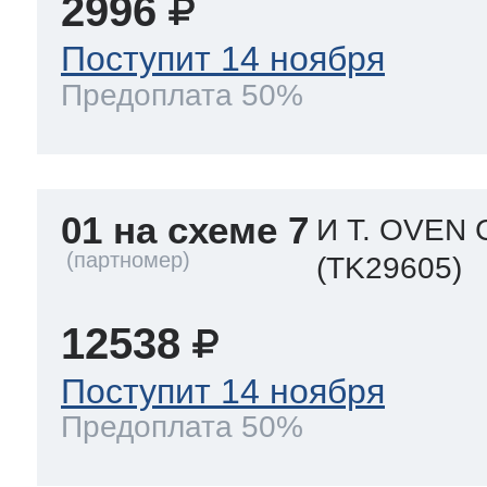
2996
Поступит 14 ноября
т Thor
Предоплата 50%
т Kuppersbusch
01 на схеме 7
И Т. OVEN 
(TK29605)
12538
Поступит 14 ноября
Предоплата 50%