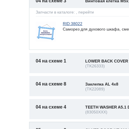
04 на схеме 3
Винтовая клетка M5x
Запчасти в каталоге:
, перейти
RID:38022
Саморез для духового шкафа, см
04 на схеме 1
LOWER BACK COVER 
(TK26333)
04 на схеме 8
Заклепка AL 4x8
(TK22089)
04 на схеме 4
TEETH WASHER A5.1 D
(83050XXX)