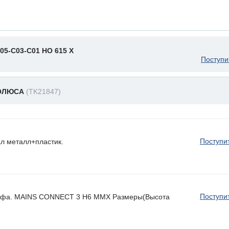
05-C03-C01 HO 615 X
Поступи
ПОЛЮСА
(TK21847)
Поступи
 металл+пластик.
Поступи
шкафа. MAINS CONNECT 3 H6 MMX Размеры(Высота