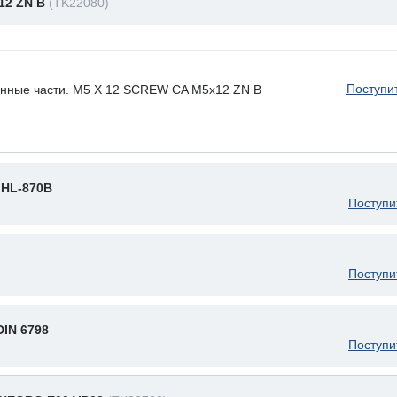
12 ZN B
(TK22080)
Поступи
енные части. M5 X 12 SCREW CA M5x12 ZN B
HL-870B
Поступи
Поступи
IN 6798
Поступи