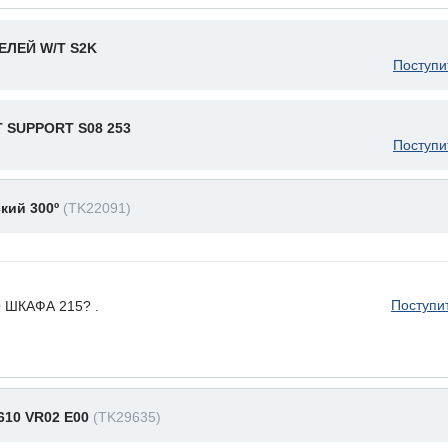
ЛЕЙ W/T S2K
Поступи
 SUPPORT S08 253
Поступи
кий 300º
(TK22091)
Поступи
ШКАФА 215? .
 610 VR02 E00
(TK29635)