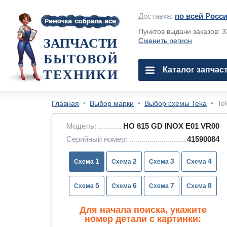
Доставка:
по всей Росс
Пунктов выдачи заказов: 
ЗАПЧАСТИ
Сменить регион
БЫТОВОЙ
Каталог запчас
ТЕХНИКИ
Главная
•
Выбор марки
•
Выбор схемы Teka
•
Te
Модель:
HO 615 GD INOX E01 VR00
Серийный номер:
41590084
1
2
3
4
5
6
7
8
Для начала поиска, укажите
номер детали с картинки: