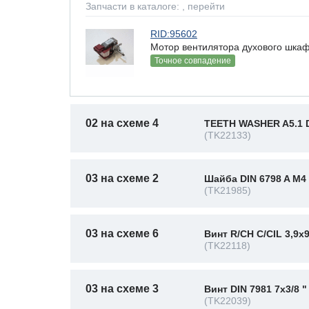
Запчасти в каталоге:
, перейти
RID:95602
Мотор вентилятора духового шкафа 
Точное совпадение
02 на схеме 4
TEETH WASHER A5.1 D
(TK22133)
03 на схеме 2
Шайба DIN 6798 A M4
(TK21985)
03 на схеме 6
Винт R/CH C/CIL 3,9x
(TK22118)
03 на схеме 3
Винт DIN 7981 7x3/8 "
(TK22039)