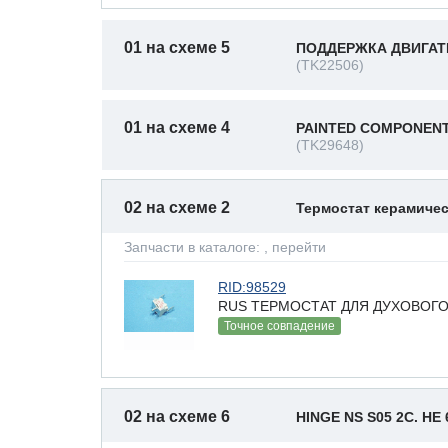
01 на схеме 5
ПОДДЕРЖКА ДВИГАТЕ
(TK22506)
01 на схеме 4
PAINTED COMPONENT
(TK29648)
02 на схеме 2
Термостат керамичес
Запчасти в каталоге:
, перейти
RID:98529
RUS ТЕРМОСТАТ ДЛЯ ДУХОВОГО 
Точное совпадение
02 на схеме 6
HINGE NS S05 2C. HE