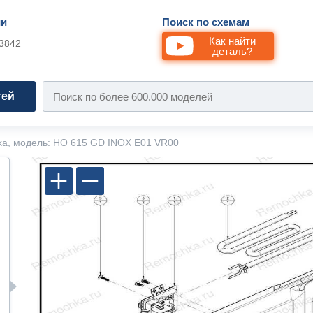
ии
Поиск по схемам
Как найти
33842
деталь?
тей
ka, модель: HO 615 GD INOX E01 VR00