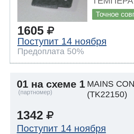
ТЕМПЕРАТ
ool
т Beko
Точное сов
1605
ool
i
т GE
Поступит 14 ноября
Предоплата 50%
i
т Gaggenau
01 на схеме 1
MAINS CON
(TK22150)
 Neff
1342
Поступит 14 ноября
т Smeg