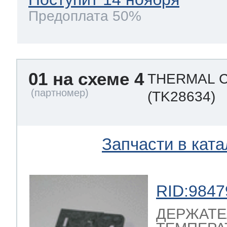
Предоплата 50%
 Whirlpool
01 на схеме 4
THERMAL 
ns
т Ardo
(TK28634)
т Candy
Запчасти в ката
 Miele
RID:9847
ДЕРЖАТЕ