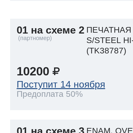
a
a
a
т Siemens
01 на схеме 2
ПЕЧАТНАЯ
ens
pool
ens
ens
S/STEEL HI
 Indesit
(TK38787)
si
ens
ens
ens
10200
g
rsbusch
 Ariston
Поступит 14 ноября
ens
ens
ens
Предоплата 50%
rsbusch
eld
 Merloni
01 на схеме 3
ENAM. OVE