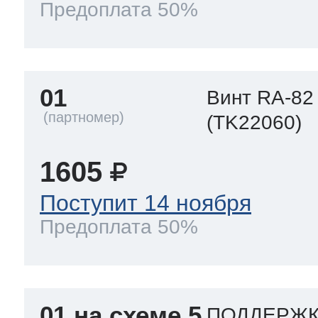
Предоплата 50%
т Thor
01
Винт RA-82
(TK22060)
т Kuppersbusch
1605
Поступит 14 ноября
Предоплата 50%
01 на схеме 5
ПОДДЕРЖКА