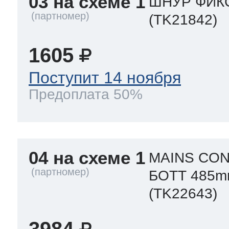
03 на схеме 1
ШНУР ФИКС
(TK21842)
1605
Поступит 14 ноября
Предоплата 50%
04 на схеме 1
MAINS CON
БОТТ 485
(TK22643)