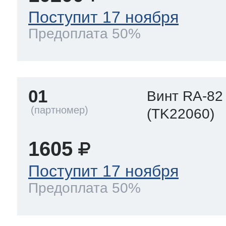
Поступит 17 ноября
 Whirlpool
Предоплата 50%
ns
т Ardo
01
Винт RA-82
(TK22060)
т Candy
1605
Поступит 17 ноября
 Miele
Предоплата 50%