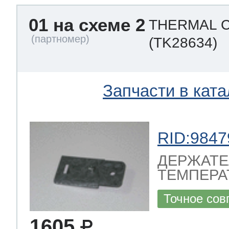
ool
т Beko
01 на схеме 2
THERMAL 
(TK28634)
ool
i
т GE
Запчасти в ката
i
т Gaggenau
RID:9847
ДЕРЖАТЕ
 Neff
ТЕМПЕРАТ
Точное сов
т Smeg
1605