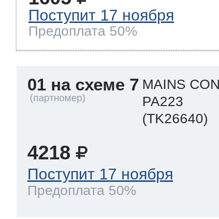
Поступит 17 ноября
Предоплата 50%
т Thor
01 на схеме 7
MAINS CO
т Kuppersbusch
PA223
(TK26640)
4218
Поступит 17 ноября
Предоплата 50%