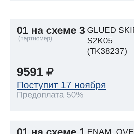
a
a
a
т Siemens
01 на схеме 3
GLUED SKI
ens
pool
ens
ens
S2K05
 Indesit
(TK38237)
si
ens
ens
ens
9591
g
rsbusch
 Ariston
Поступит 17 ноября
ens
ens
ens
Предоплата 50%
rsbusch
eld
 Merloni
01 на схеме 1
ENAM. OVE