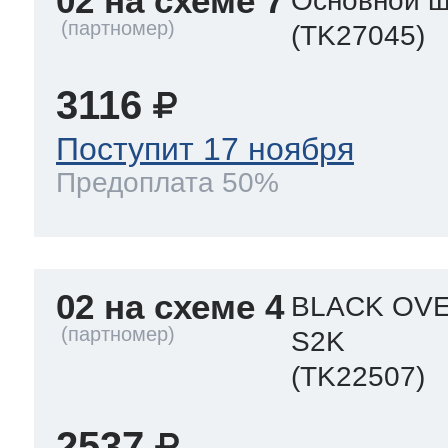
02 на схеме 7
Основной ш
(TK27045)
3116
Поступит 17 ноября
Предоплата 50%
02 на схеме 4
BLACK OVE
S2K
(TK22507)
2537