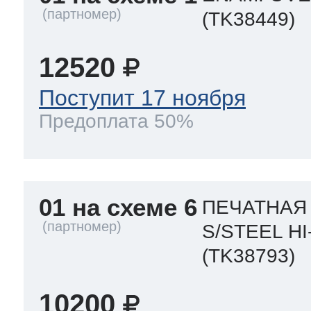
eld
i
т LG
(TK38449)
pool
pool
pool
12520
i
т Daewoo
Поступит 17 ноября
si
pool
si
pool
si
pool
Предоплата 50%
т Samsung
pool
si
pool
pool
si
si
01 на схеме 6
ПЕЧАТНАЯ
т Sharp
si
si
si
S/STEEL HI
(TK38793)
ns
т Gorenje
10200