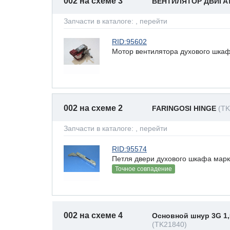
002 на схеме 3
ВЕНТИЛЯТОР ДВИГАТ
Запчасти в каталоге:
, перейти
RID:95602
Мотор вентилятора духового шкафа 
002 на схеме 2
FARINGOSI HINGE
(TK
Запчасти в каталоге:
, перейти
RID:95574
Петля двери духового шкафа марка 
Точное совпадение
002 на схеме 4
Основной шнур 3G 1,
(TK21840)