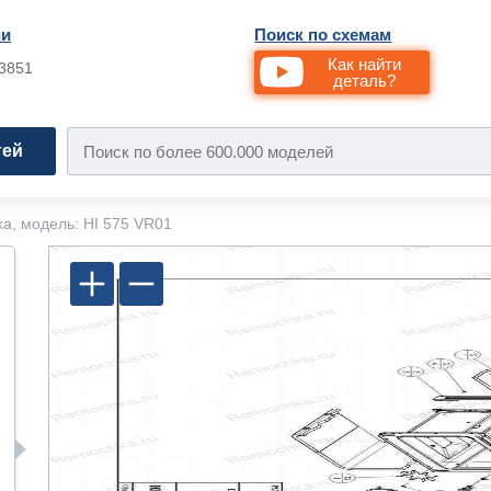
ии
Поиск по схемам
Как найти
33851
деталь?
тей
ka, модель: HI 575 VR01