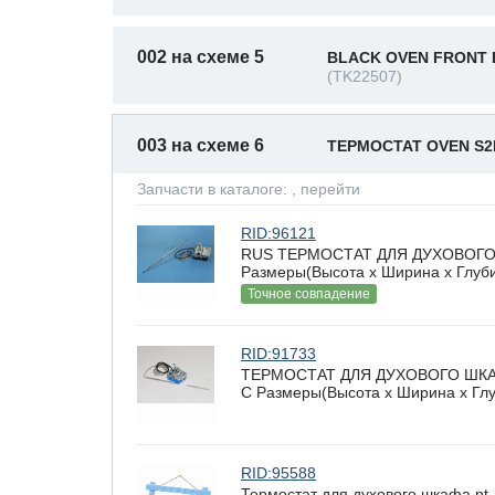
002 на схеме 5
BLACK OVEN FRONT 
(TK22507)
003 на схеме 6
ТЕРМОСТАТ OVEN S
Запчасти в каталоге:
, перейти
RID:96121
RUS ТЕРМОСТАТ ДЛЯ ДУХОВОГО Ш
Размеры(Высота х Ширина х Глубин
Точное совпадение
RID:91733
ТЕРМОСТАТ ДЛЯ ДУХОВОГО ШКАФА
C Размеры(Высота х Ширина х Глуб
RID:95588
Термостат для духового шкафа nt-25