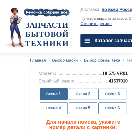
Доставка:
по всей Росс
Пунктов выдачи заказов: 
ЗАПЧАСТИ
Сменить регион
БЫТОВОЙ
Каталог запчас
ТЕХНИКИ
Главная
•
Выбор марки
•
Выбор схемы Teka
•
Te
Модель:
HI 575 VR01
Серийный номер:
41537010
1
2
3
4
5
6
Для начала поиска, укажите
номер детали с картинки: