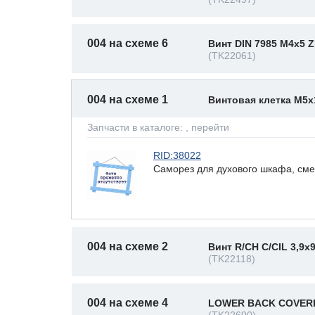
004 на схеме 6
Винт DIN 7985 M4x5 
(TK22061)
004 на схеме 1
Винтовая клетка M5x
Запчасти в каталоге:
, перейти
RID:38022
Саморез для духового шкафа, см
004 на схеме 2
Винт R/CH C/CIL 3,9x
(TK22118)
004 на схеме 4
LOWER BACK COVERP