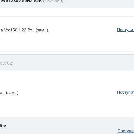
ЕЛЯ 230V 50HZ S2K
(TK22350)
Поступи
Vrc150H 22 Вт . (зам. ).
33702)
Поступи
. (зам. )
5 м
Поступи