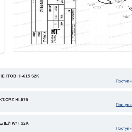
НТОВ HI-615 S2K
Поступи
Т.CP.Z HI-575
Поступи
ЛЕЙ W/T S2K
Поступи