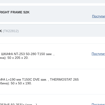
RIGHT FRAME S2K
Поступи
2K
(TK22812)
Поступи
КАФА NT-253 50-280 T150 зам. ,
а): 50 x 205 х 20.
 L=190 мм T150C DVE зам. , THERMOSTAT 265
ина): 50 x 50 х 190.
Поступи
3k/5 50-253°c (зам. , ).