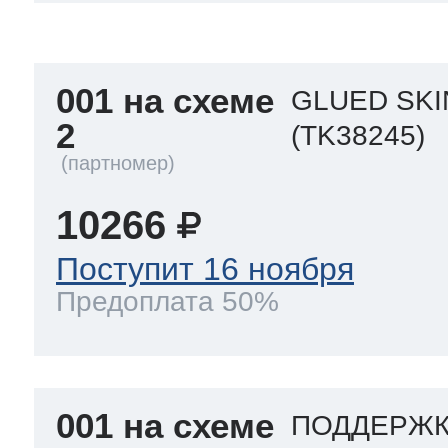
a
a
a
т Siemens
001 на схеме
GLUED SKI
ens
pool
ens
ens
2
(TK38245)
 Indesit
si
ens
ens
ens
10266
g
rsbusch
 Ariston
Поступит 16 ноября
ens
ens
ens
Предоплата 50%
rsbusch
eld
 Merloni
001 на схеме
ПОДДЕРЖКА