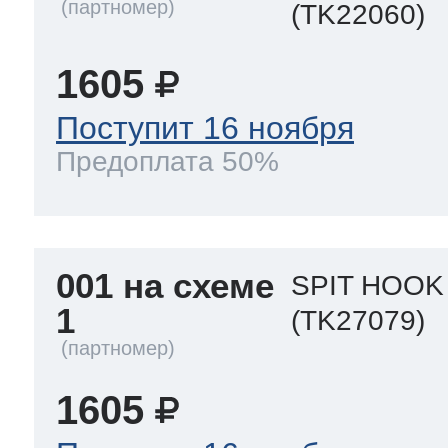
(TK22060)
ool
т Beko
1605
ool
i
т GE
Поступит 16 ноября
Предоплата 50%
i
т Gaggenau
001 на схеме
SPIT HOOK 
1
(TK27079)
 Neff
1605
т Smeg