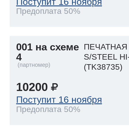
Поступит 16 ноября
Предоплата 50%
т Thor
001 на схеме
ПЕЧАТНАЯ
т Kuppersbusch
4
S/STEEL HI
(TK38735)
10200
Поступит 16 ноября
Предоплата 50%