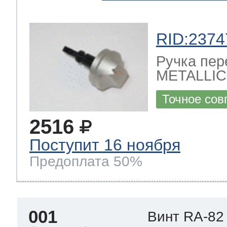
 Whirlpool
RID:2374
Ручка пер
METALLIC
ns
т Ardo
Точное сов
2516
т Candy
Поступит 16 ноября
Предоплата 50%
 Miele
001
Винт RA-82