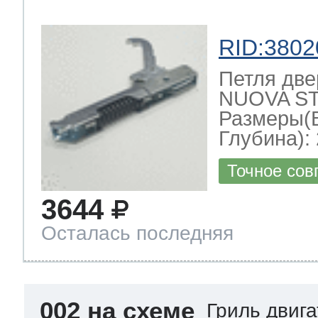
RID:3802
Петля две
NUOVA ST
Размеры(
Глубина): 
Точное сов
3644
Осталась последняя
002 на схеме
Гриль двиг