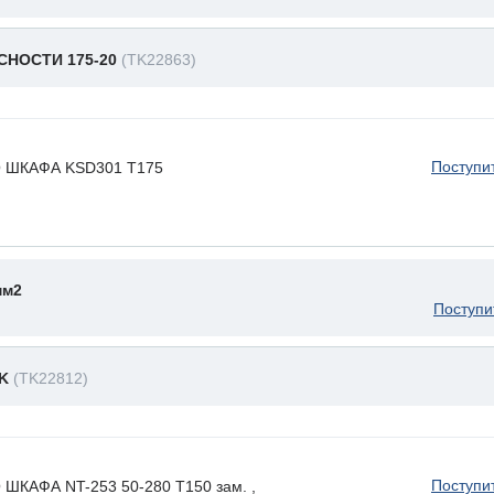
СНОСТИ 175-20
(TK22863)
Поступи
 ШКАФА KSD301 T175
мм2
Поступи
2K
(TK22812)
Поступи
КАФА NT-253 50-280 T150 зам. ,