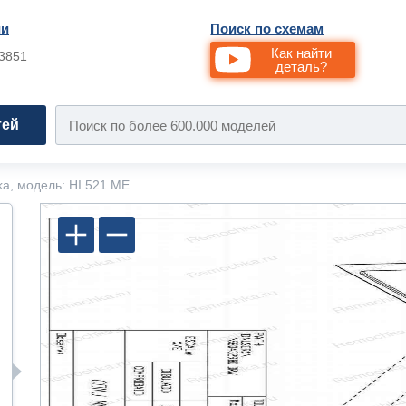
ии
Поиск по схемам
Как найти
33851
деталь?
тей
ka, модель: HI 521 ME