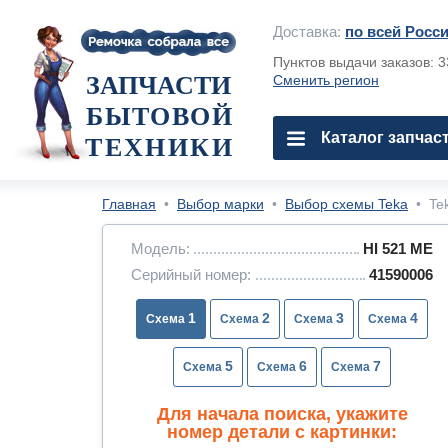
Доставка:
по всей Росс
Пунктов выдачи заказов: 
ЗАПЧАСТИ
Сменить регион
БЫТОВОЙ
Каталог запчас
ТЕХНИКИ
Главная
•
Выбор марки
•
Выбор схемы Teka
•
Te
Модель:
HI 521 ME
Серийный номер:
41590006
1
2
3
4
5
6
7
Для начала поиска, укажите
номер детали с картинки: