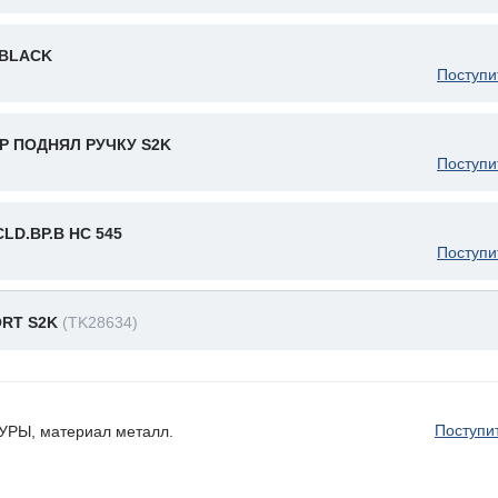
 BLACK
Поступи
Р ПОДНЯЛ РУЧКУ S2K
Поступи
LD.ВР.B HC 545
Поступи
ORT S2K
(TK28634)
Поступи
Ы, материал металл.