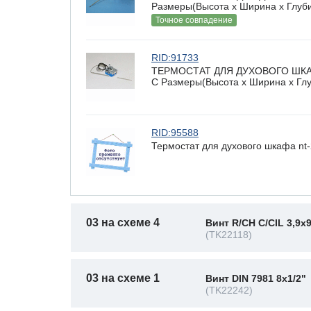
Размеры(Высота х Ширина х Глубин
Точное совпадение
RID:91733
ТЕРМОСТАТ ДЛЯ ДУХОВОГО ШКАФА
C Размеры(Высота х Ширина х Глуб
RID:95588
Термостат для духового шкафа nt-25
03 на схеме 4
Винт R/CH C/CIL 3,9x
(TK22118)
03 на схеме 1
Винт DIN 7981 8x1/2"
(TK22242)