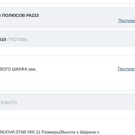
6 ПОЛЮСОВ PA223
Поступи
510
(TK27004)
Поступи
ВОГО ШКАФА зам.
TK26272)
. NUOVA STAR HIN 11 Размеры(Высота х Ширина х