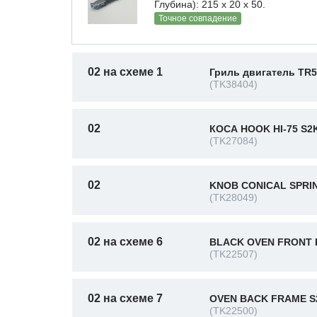
Глубина): 215 x 20 х 50.
Точное совпадение
02 на схеме 1
Гриль двигатель TR5
(TK38404)
02
КОСА HOOK HI-75 S2
(TK27084)
02
KNOB CONICAL SPRI
(TK28049)
02 на схеме 6
BLACK OVEN FRONT 
(TK22507)
02 на схеме 7
OVEN BACK FRAME S
(TK22500)