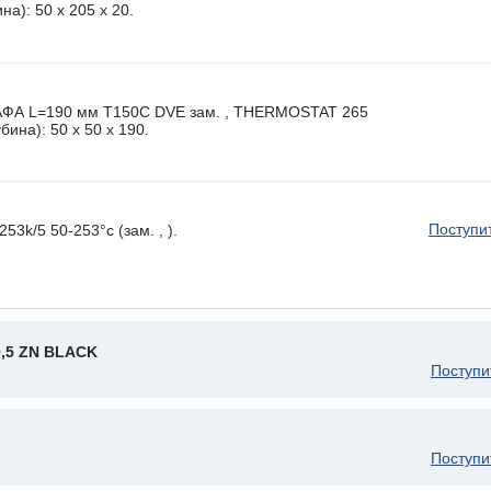
а): 50 x 205 х 20.
 L=190 мм T150C DVE зам. , THERMOSTAT 265
ина): 50 x 50 х 190.
Поступи
3k/5 50-253°c (зам. , ).
9,5 ZN BLACK
Поступи
Поступи