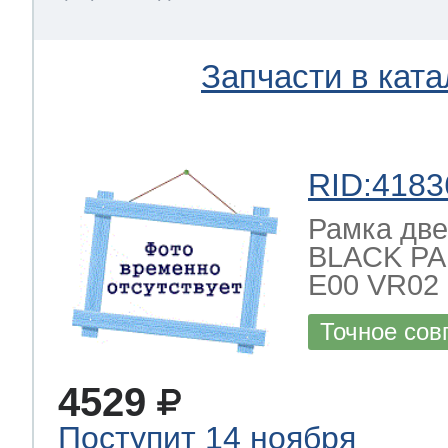
 Whirlpool
Запчасти в ката
ns
т Ardo
RID:4183
Рамка две
BLACK PA
т Candy
E00 VR02
Точное сов
 Miele
4529
Поступит 14 ноября