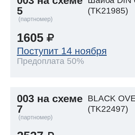
003 на схеме
Шайба DIN 
5
(TK21985)
1605
Поступит 14 ноября
Предоплата 50%
003 на схеме
BLACK OVE
7
(TK22497)