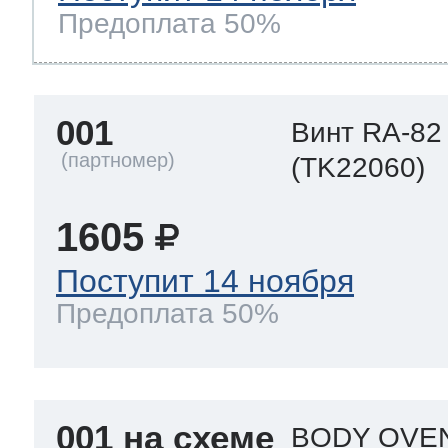
ool
т Beko
Предоплата 50%
ool
i
т GE
001
Винт RA-82
(TK22060)
i
т Gaggenau
1605
Поступит 14 ноября
Предоплата 50%
 Neff
т Smeg
001 на схеме
BODY OVEN