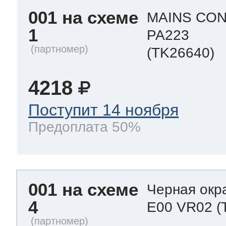
eld
i
т LG
001 на схеме
MAINS CO
1
PA223
pool
pool
pool
(TK26640)
i
т Daewoo
si
pool
si
pool
si
pool
4218
т Samsung
Поступит 14 ноября
pool
si
pool
pool
si
si
Предоплата 50%
т Sharp
si
si
si
001 на схеме
Черная окр
4
E00 VR02
(
ns
т Gorenje