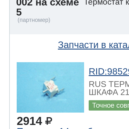
002 на схеме
Термостат 
5
Запчасти в ката
RID:9852
RUS ТЕР
ШКАФА 21
Точное сов
2914