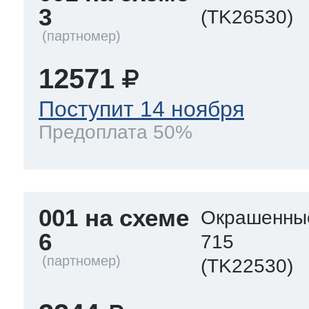
3
(TK26530)
т Thor
12571
Поступит 14 ноября
т Kuppersbusch
Предоплата 50%
001 на схеме
Окрашенны
6
715
(TK22530)