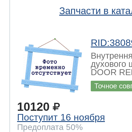
Запчасти в ката
 Whirlpool
RID:3808
ns
т Ardo
Внутрення
духового
DOOR RE
т Candy
Точное сов
10120
 Miele
Поступит 16 ноября
Предоплата 50%