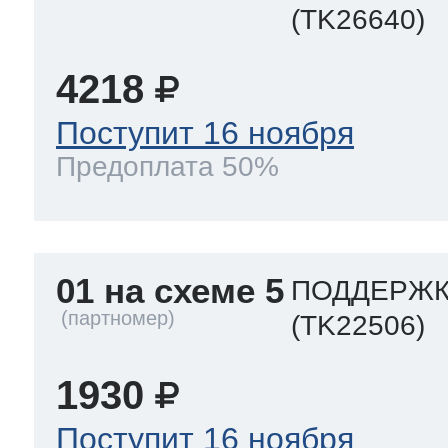
(TK26640)
т Thor
4218
Поступит 16 ноября
Предоплата 50%
т Kuppersbusch
01 на схеме 5
ПОДДЕРЖКА
(TK22506)
1930
Поступит 16 ноября