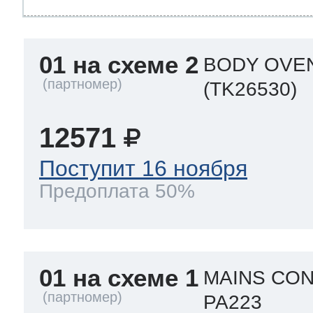
ool
т Beko
01 на схеме 2
BODY OVEN
ool
i
т GE
(TK26530)
12571
i
т Gaggenau
Поступит 16 ноября
Предоплата 50%
 Neff
01 на схеме 1
MAINS CO
т Smeg
PA223