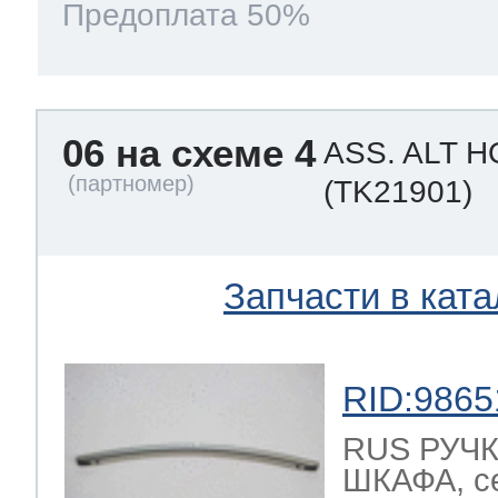
Предоплата 50%
06 на схеме 4
ASS. ALT 
(TK21901)
Запчасти в ката
RID:9865
RUS РУЧ
ШКАФА, се