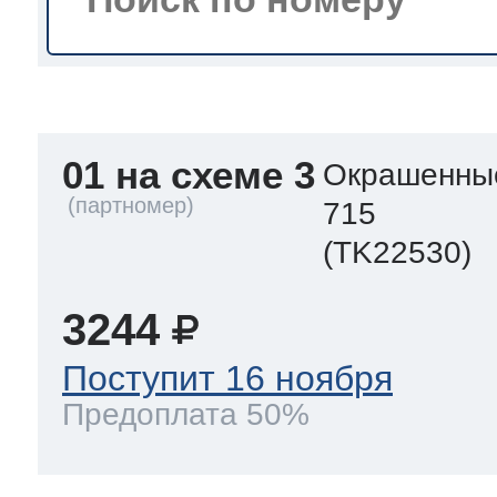
a
a
a
т Siemens
ens
pool
ens
ens
01 на схеме 3
 Indesit
Окрашенны
715
si
ens
ens
ens
(TK22530)
g
rsbusch
 Ariston
ens
ens
ens
3244
Поступит 16 ноября
rsbusch
eld
 Merloni
Предоплата 50%