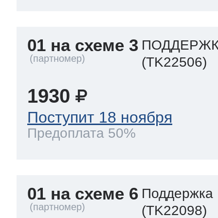
ool
т Beko
01 на схеме 3
ПОДДЕРЖКА
ool
i
т GE
(TK22506)
1930
i
т Gaggenau
Поступит 18 ноября
Предоплата 50%
 Neff
01 на схеме 6
Поддержка 
т Smeg
(TK22098)