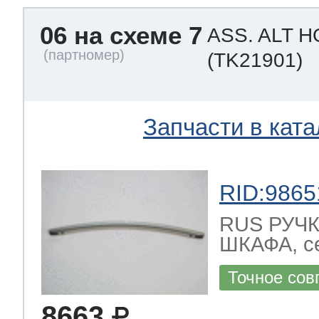
06 на схеме 7
ASS. ALT 
(TK21901)
Запчасти в ката
RID:9865
RUS РУЧ
ШКАФА, се
Точное сов
8663