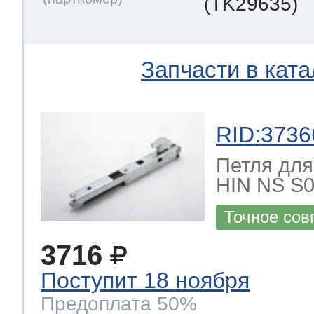
(TK29635)
Запчасти в ката
RID:3736
Петля для
HIN NS S0
Точное сов
3716
Поступит 18 ноября
Предоплата 50%