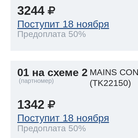
3244
 Whirlpool
Поступит 18 ноября
Предоплата 50%
ns
т Ardo
01 на схеме 2
MAINS CON
т Candy
(TK22150)
1342
 Miele
Поступит 18 ноября
Предоплата 50%