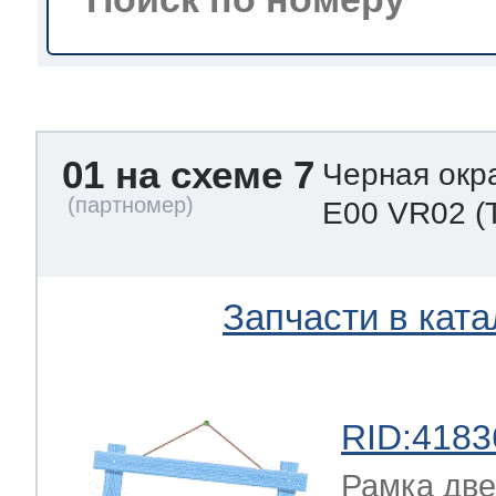
a
a
a
т Siemens
ens
pool
ens
ens
01 на схеме 7
 Indesit
Черная окр
E00 VR02
(
si
ens
ens
ens
g
rsbusch
 Ariston
Запчасти в ката
ens
ens
ens
rsbusch
eld
 Merloni
RID:4183
Рамка две