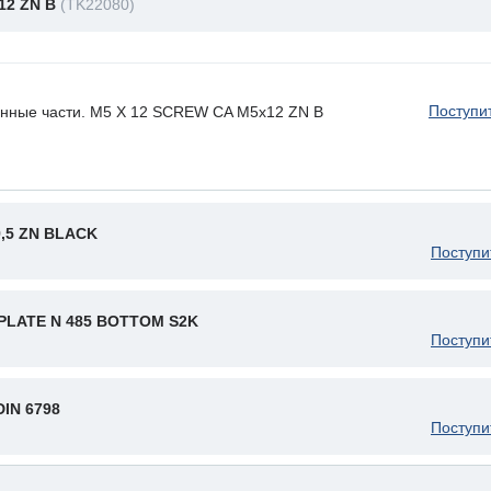
12 ZN B
(TK22080)
Поступи
енные части. M5 X 12 SCREW CA M5x12 ZN B
9,5 ZN BLACK
Поступи
LATE N 485 BOTTOM S2K
Поступи
IN 6798
Поступи