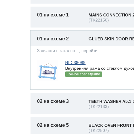
01 на схеме 1
MAINS CONNECTION 
(TK22150)
01 на схеме 2
GLUED SKIN DOOR REF
Запчасти в каталоге:
, перейти
RID:38089
Внутренняя рама со стеклом ду
Точное совпадение
02 на схеме 3
TEETH WASHER A5.1 D
(TK22133)
02 на схеме 5
BLACK OVEN FRONT 
(TK22507)