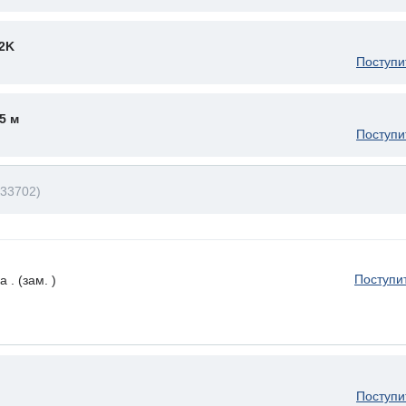
2K
Поступи
5 м
Поступи
33702)
Поступи
. (зам. )
Поступи