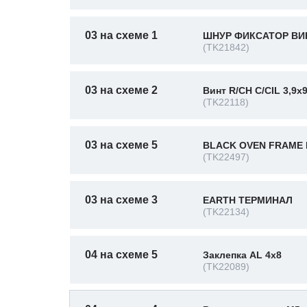
03 на схеме 1
ШНУР ФИКСАТОР ВИН
(TK21842)
03 на схеме 2
Винт R/CH C/CIL 3,9x
(TK22118)
03 на схеме 5
BLACK OVEN FRAME 
(TK22497)
03 на схеме 3
EARTH ТЕРМИНАЛ
(TK22134)
04 на схеме 5
Заклепка AL 4x8
(TK22089)