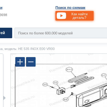
ии
Поиск по схемам
Как найти
33698
деталь?
тей
ka, модель: HE 535 INOX E00 VR00