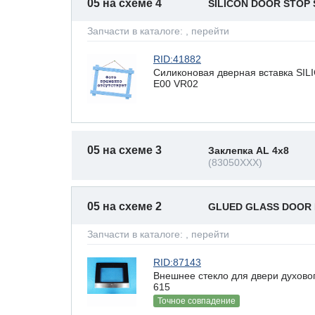
05 на схеме 4
SILICON DOOR STOP
Запчасти в каталоге:
, перейти
RID:41882
Силиконовая дверная вставка S
E00 VR02
05 на схеме 3
Заклепка AL 4x8
(83050XXX)
05 на схеме 2
GLUED GLASS DOOR 
Запчасти в каталоге:
, перейти
RID:87143
Внешнее стекло для двери духов
615
Точное совпадение