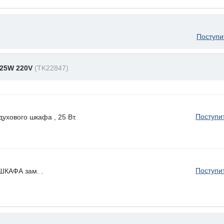
Поступи
25W 220V
(TK22847)
Поступи
ухового шкафа , 25 Вт.
Поступи
КАФА зам. .