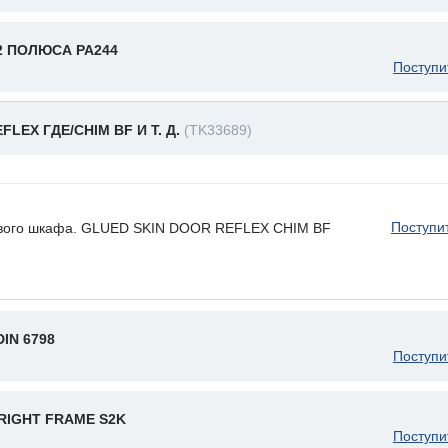
2 ПОЛЮСА PA244
Поступи
LEX ГДЕ/CHIM BF И Т. Д.
(TK33689)
Поступи
хового шкафа. GLUED SKIN DOOR REFLEX CHIM BF
IN 6798
Поступи
RIGHT FRAME S2K
Поступи