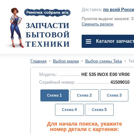
Доставка:
по всей Росс
Пунктов выдачи заказов: 
ЗАПЧАСТИ
Сменить регион
БЫТОВОЙ
Каталог запчас
ТЕХНИКИ
Главная
•
Выбор марки
•
Выбор схемы Teka
•
Te
Модель:
HE 535 INOX E00 VR00
Серийный номер:
41509010
1
2
3
4
5
Для начала поиска, укажите
номер детали с картинки: