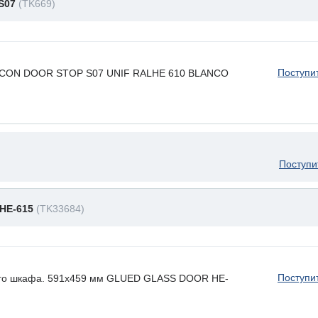
 S07
(TK669)
Поступи
ILICON DOOR STOP S07 UNIF RALHE 610 BLANCO
Поступи
HE-615
(TK33684)
Поступи
ого шкафа. 591x459 мм GLUED GLASS DOOR HE-