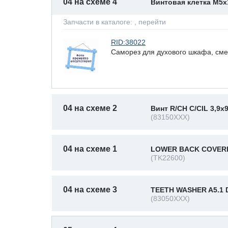
04 на схеме 4
Винтовая клетка M5x
Запчасти в каталоге:
, перейти
RID:38022
Саморез для духового шкафа, см
04 на схеме 2
Винт R/CH C/CIL 3,9x
(83150XXX)
04 на схеме 1
LOWER BACK COVERP
(TK22600)
04 на схеме 3
TEETH WASHER A5.1 D
(83050XXX)