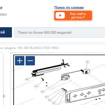
ии
Поиск по схемам
Как найти
33862
деталь?
тей
ka, модель: HE 490 BLANCO E00 VR01