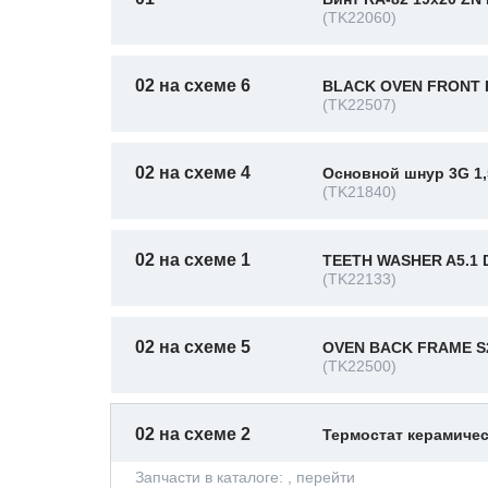
(TK22060)
02 на схеме 6
BLACK OVEN FRONT 
(TK22507)
02 на схеме 4
Основной шнур 3G 1,
(TK21840)
02 на схеме 1
TEETH WASHER A5.1 D
(TK22133)
02 на схеме 5
OVEN BACK FRAME S
(TK22500)
02 на схеме 2
Термостат керамичес
Запчасти в каталоге:
, перейти