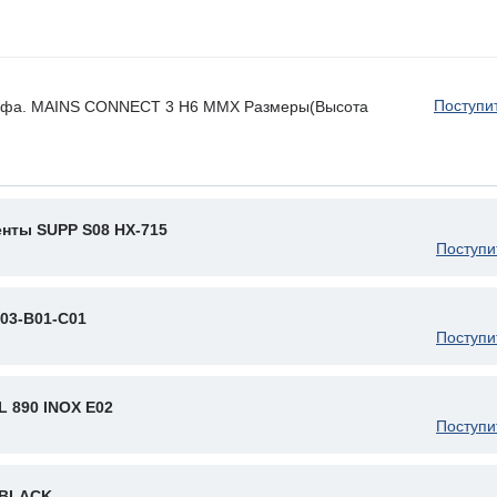
Поступи
шкафа. MAINS CONNECT 3 H6 MMX Размеры(Высота
нты SUPP S08 HX-715
Поступи
03-B01-C01
Поступи
 890 INOX E02
Поступи
 BLACK