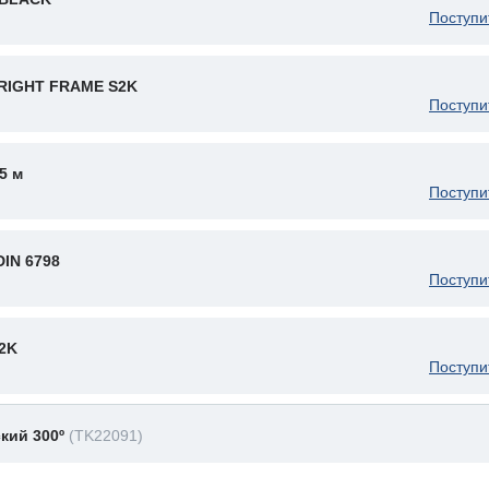
Поступи
RIGHT FRAME S2K
Поступи
5 м
Поступи
IN 6798
Поступи
2K
Поступи
кий 300º
(TK22091)