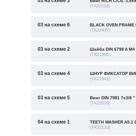
03 на схеме 3
Винт R/CH C/CIL 3,9x
(TK22118)
03 на схеме 6
BLACK OVEN FRAME 
(TK22497)
03 на схеме 2
Шайба DIN 6798 A M4
(TK21985)
03 на схеме 4
ШНУР ФИКСАТОР ВИН
(TK21842)
03 на схеме 5
Винт DIN 7981 7x3/8 "
(TK22039)
04 на схеме 1
TEETH WASHER A5.1 D
(TK22133)