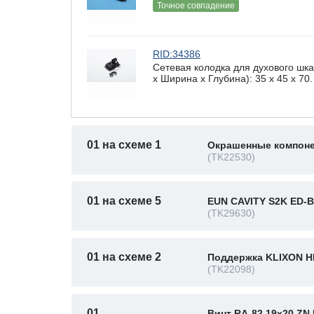
Точное совпадение
RID:34386
Сетевая колодка для духового 
х Ширина х Глубина): 35 x 45 х 70.
01 на схеме 1
Окрашенные компоне
(TK22530)
01 на схеме 5
EUN CAVITY S2K ED-B
(TK29630)
01 на схеме 2
Поддержка KLIXON HL
(TK22098)
01
Винт RA-82 19x20 ZN