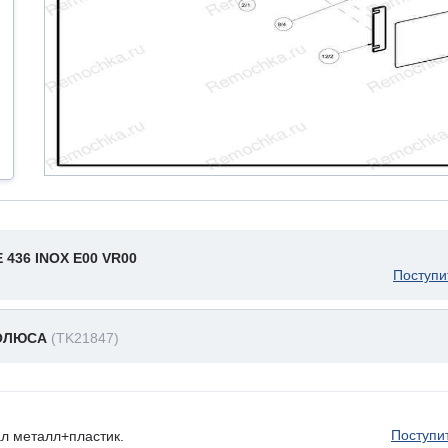
 436 INOX E00 VR00
Поступи
ПОЛЮСА
(TK21847)
Поступи
 металл+пластик.