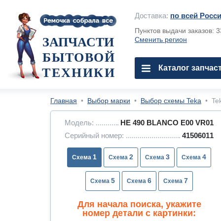
Доставка:
по всей Росс
Пунктов выдачи заказов: 
ЗАПЧАСТИ
Сменить регион
БЫТОВОЙ
Каталог запчас
ТЕХНИКИ
Главная
•
Выбор марки
•
Выбор схемы Teka
•
Te
Модель:
HE 490 BLANCO E00 VR01
Серийный номер:
41506011
1
2
3
4
5
6
7
Для начала поиска, укажите
номер детали с картинки: