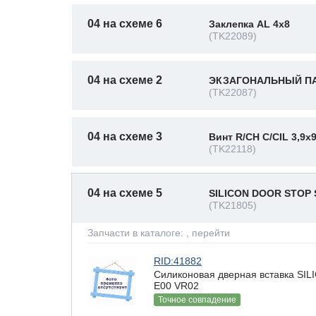
04 на схеме 6
Заклепка AL 4x8
(TK22089)
04 на схеме 2
ЭКЗАГОНАЛЬНЫЙ ПАЗ
(TK22087)
04 на схеме 3
Винт R/CH C/CIL 3,9x
(TK22118)
04 на схеме 5
SILICON DOOR STOP 
(TK21805)
Запчасти в каталоге:
, перейти
RID:41882
Силиконовая дверная вставка S
E00 VR02
Точное совпадение