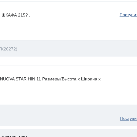
Поступи
ШКАФА 215? .
TK26272)
. NUOVA STAR HIN 11 Размеры(Высота х Ширина х
Поступи