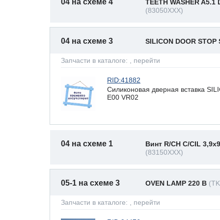
04 на схеме 4
TEETH WASHER A5.1 D
(83050XXX)
04 на схеме 3
SILICON DOOR STOP
Запчасти в каталоге:
, перейти
RID:41882
Силиконовая дверная вставка S
E00 VR02
04 на схеме 1
Винт R/CH C/CIL 3,9x
(83150XXX)
05-1 на схеме 3
OVEN LAMP 220 В
(TK
Запчасти в каталоге:
, перейти