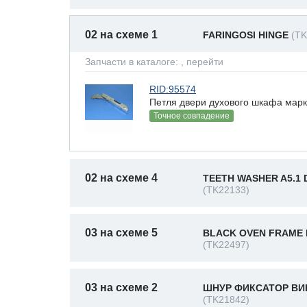
02 на схеме 1
FARINGOSI HINGE
(TK
Запчасти в каталоге:
, перейти
RID:95574
Петля двери духового шкафа марка 
Точное совпадение
02 на схеме 4
TEETH WASHER A5.1 D
(TK22133)
03 на схеме 5
BLACK OVEN FRAME 
(TK22497)
03 на схеме 2
ШНУР ФИКСАТОР ВИН
(TK21842)