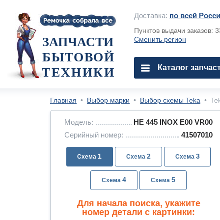
Доставка:
по всей Росс
Пунктов выдачи заказов: 
ЗАПЧАСТИ
Сменить регион
БЫТОВОЙ
Каталог запчас
ТЕХНИКИ
Главная
•
Выбор марки
•
Выбор схемы Teka
•
Te
Модель:
HE 445 INOX E00 VR00
Серийный номер:
41507010
1
2
3
4
5
Для начала поиска, укажите
номер детали с картинки: