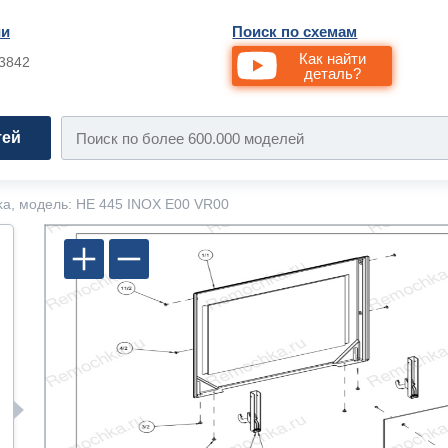
ии
Поиск по схемам
Как найти
33842
деталь?
тей
ka, модель: HE 445 INOX E00 VR00