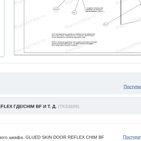
Поступи
LEX ГДЕ/CHIM BF И Т. Д.
(TK33689)
Поступи
хового шкафа. GLUED SKIN DOOR REFLEX CHIM BF