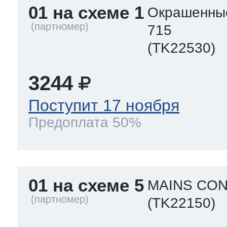
01 на схеме 1
ool
т Beko
Окрашенны
715
(TK22530)
ool
i
т GE
3244
Поступит 17 ноября
i
т Gaggenau
Предоплата 50%
 Neff
01 на схеме 5
MAINS CON
(TK22150)
т Smeg