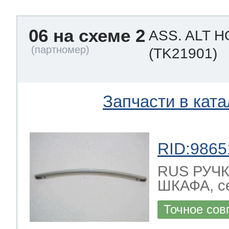
06 на схеме 2
ASS. ALT 
(TK21901)
Запчасти в ката
RID:9865
RUS РУЧ
ШКАФА, се
Точное сов