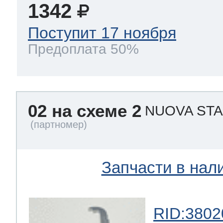
1342
Поступит 17 ноября
т Thor
Предоплата 50%
т Kuppersbusch
02 на схеме 2
NUOVA ST
Запчасти в нал
RID:3802