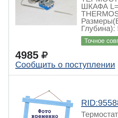
ШКАФА L=1
THERMOST
Размеры(
Глубина): 
Точное сов
4985
Сообщить о поступлении
RID:9558
Термостат