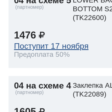
04 на схеме 5
LOWER BAC
BOTTOM S
(TK22600)
1476
Поступит 17 ноября
Предоплата 50%
04 на схеме 4
Заклепка A
(TK22089)
1605