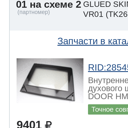
eld
i
т LG
01 на схеме 2
GLUED SKI
VR01
(TK26
pool
pool
pool
i
т Daewoo
Запчасти в ката
si
pool
si
pool
si
pool
т Samsung
RID:2854
pool
si
pool
pool
si
si
Внутренне
духового
т Sharp
si
si
si
DOOR HM 
Точное сов
ns
т Gorenje
9401