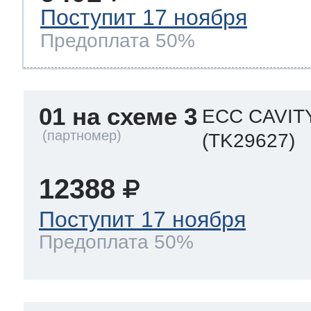
Поступит 17 ноября
Предоплата 50%
 Whirlpool
01 на схеме 3
ECC CAVIT
ns
т Ardo
(TK29627)
12388
т Candy
Поступит 17 ноября
Предоплата 50%
 Miele