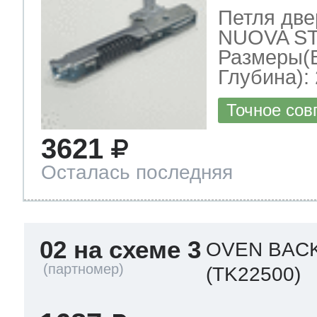
Петля две
NUOVA ST
Размеры(
Глубина): 
Точное сов
3621
Осталась последняя
02 на схеме 3
OVEN BAC
(TK22500)