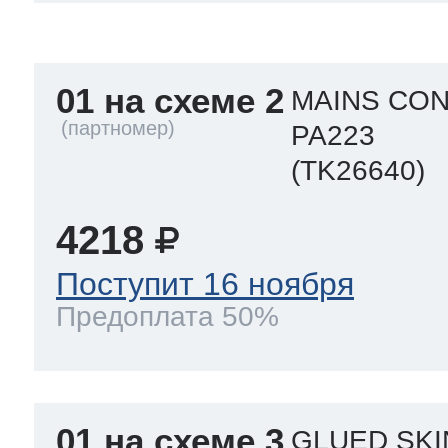
a
a
a
т Siemens
01 на схеме 2
MAINS CO
ens
pool
ens
ens
PA223
 Indesit
(TK26640)
si
ens
ens
ens
4218
g
rsbusch
 Ariston
Поступит 16 ноября
ens
ens
ens
Предоплата 50%
rsbusch
eld
 Merloni
01 на схеме 3
GLUED SKI