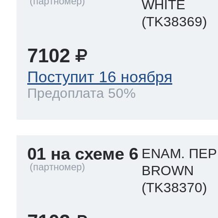
WHITE
ool
т Beko
(TK38369)
7102
ool
i
т GE
Поступит 16 ноября
Предоплата 50%
i
т Gaggenau
01 на схеме 6
ENAM. ПЕР
 Neff
BROWN
(TK38370)
т Smeg