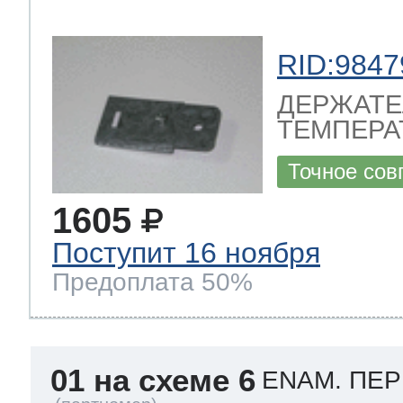
 Whirlpool
RID:9847
ДЕРЖАТЕ
ТЕМПЕРАТ
ns
т Ardo
Точное сов
1605
т Candy
Поступит 16 ноября
Предоплата 50%
 Miele
01 на схеме 6
ENAM. ПЕР