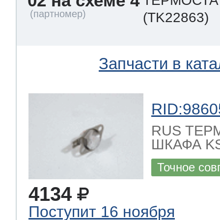
02 на схеме 4
ТЕРМОСТАТ
(TK22863)
Запчасти в ката
RID:9860
RUS ТЕР
ШКАФА KS
Точное сов
4134
Поступит 16 ноября