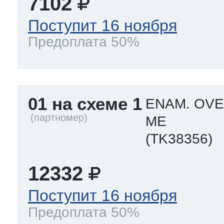
7102
Поступит 16 ноября
т Thor
Предоплата 50%
т Kuppersbusch
01 на схеме 1
ENAM. OVE
ME
(TK38356)
12332
Поступит 16 ноября
Предоплата 50%