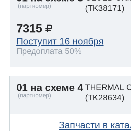
eld
i
т LG
(TK38171)
pool
pool
pool
7315
i
т Daewoo
Поступит 16 ноября
si
pool
si
pool
si
pool
Предоплата 50%
т Samsung
pool
si
pool
pool
si
si
01 на схеме 4
THERMAL 
т Sharp
si
si
si
(TK28634)
ns
т Gorenje
Запчасти в ката