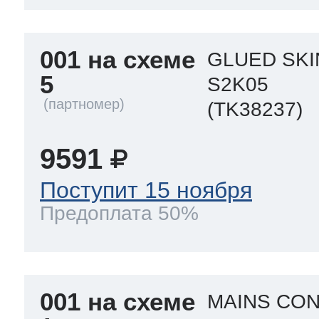
ool
т Beko
001 на схеме
GLUED SKI
5
S2K05
ool
i
т GE
(TK38237)
9591
i
т Gaggenau
Поступит 15 ноября
Предоплата 50%
 Neff
001 на схеме
MAINS CON
т Smeg