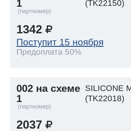
1
(TK22150)
т Thor
1342
Поступит 15 ноября
Предоплата 50%
т Kuppersbusch
002 на схеме
SILICONE M
1
(TK22018)
2037