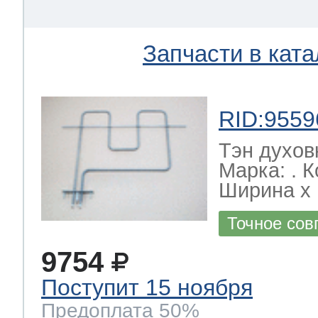
Запчасти в ката
RID:9559
Тэн духов
Марка: . 
Ширина х Г
Точное сов
9754
Поступит 15 ноября
Предоплата 50%