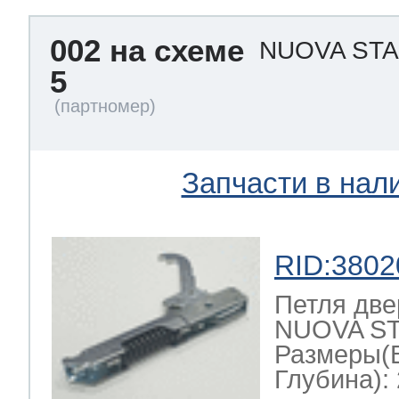
002 на схеме
NUOVA ST
5
Запчасти в нал
RID:3802
Петля две
NUOVA ST
Размеры(
Глубина): 