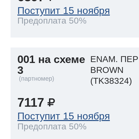
Поступит 15 ноября
 Whirlpool
Предоплата 50%
ns
т Ardo
001 на схеме
ENAM. ПЕР
3
BROWN
(TK38324)
т Candy
7117
 Miele
Поступит 15 ноября
Предоплата 50%