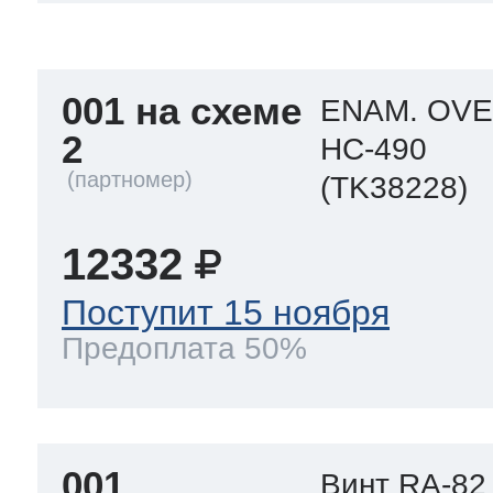
a
a
a
т Siemens
001 на схеме
ENAM. OVE
ens
pool
ens
ens
2
HC-490
 Indesit
(TK38228)
si
ens
ens
ens
12332
g
rsbusch
 Ariston
Поступит 15 ноября
ens
ens
ens
Предоплата 50%
rsbusch
eld
 Merloni
001
Винт RA-82