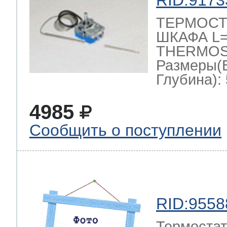
RID:9173
ТЕРМОСТ
ШКАФА L=1
THERMOST
Размеры(
Глубина): 
4985
Сообщить о поступлении
RID:9558
Термостат