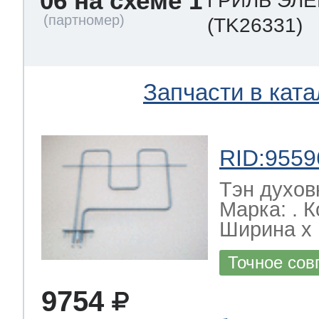
06 на схеме 1
ГРИЛЬ ЭЛЕ
(TK26331)
Запчасти в ката
RID:9559
Тэн духов
Марка: . 
Ширина х Г
Точное сов
9754