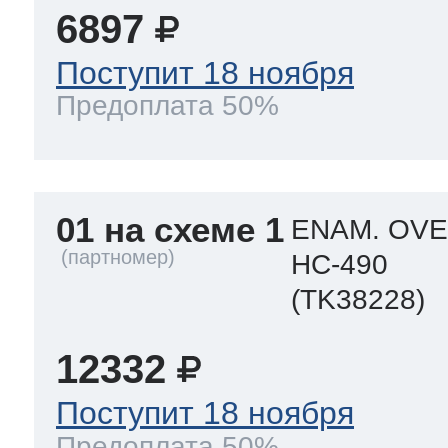
6897
Поступит 18 ноября
т Thor
Предоплата 50%
т Kuppersbusch
01 на схеме 1
ENAM. OVE
HC-490
(TK38228)
12332
Поступит 18 ноября
Предоплата 50%