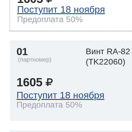
Поступит 18 ноября
Предоплата 50%
 Whirlpool
ns
т Ardo
01
Винт RA-82
(TK22060)
т Candy
1605
Поступит 18 ноября
Предоплата 50%
 Miele