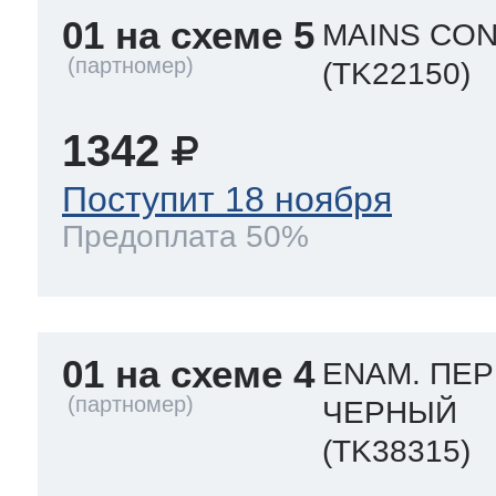
ool
т Beko
01 на схеме 5
MAINS CON
(TK22150)
ool
i
т GE
1342
Поступит 18 ноября
Предоплата 50%
i
т Gaggenau
 Neff
01 на схеме 4
ENAM. ПЕР
ЧЕРНЫЙ
(TK38315)
т Smeg