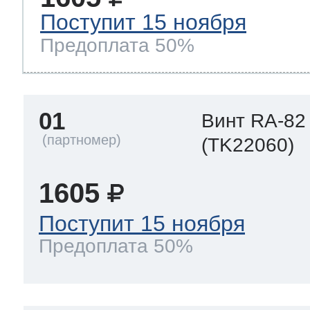
Поступит 15 ноября
Предоплата 50%
 Whirlpool
ns
т Ardo
01
Винт RA-82
(TK22060)
т Candy
1605
Поступит 15 ноября
Предоплата 50%
 Miele