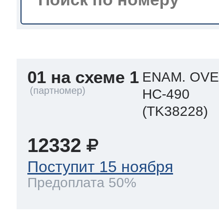
a
a
a
т Siemens
ens
pool
ens
ens
01 на схеме 1
 Indesit
ENAM. OVE
HC-490
si
ens
ens
ens
(TK38228)
g
rsbusch
 Ariston
ens
ens
ens
12332
Поступит 15 ноября
rsbusch
eld
 Merloni
Предоплата 50%