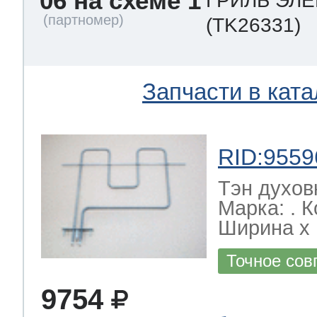
06 на схеме 1
ГРИЛЬ ЭЛЕ
(TK26331)
Запчасти в ката
RID:9559
Тэн духов
Марка: . 
Ширина х Г
Точное сов
9754