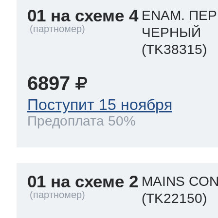
ool
т Beko
01 на схеме 4
ENAM. ПЕР
ЧЕРНЫЙ
(TK38315)
ool
i
т GE
6897
Поступит 15 ноября
i
т Gaggenau
Предоплата 50%
 Neff
01 на схеме 2
MAINS CON
(TK22150)
т Smeg