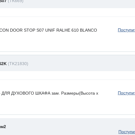
 S07
(TK669)
Поступи
ILICON DOOR STOP S07 UNIF RALHE 610 BLANCO
 S2K
(TK21830)
Поступи
ЛЯ ДУХОВОГО ШКАФА зам. Размеры(Высота х
мм2
Поступи