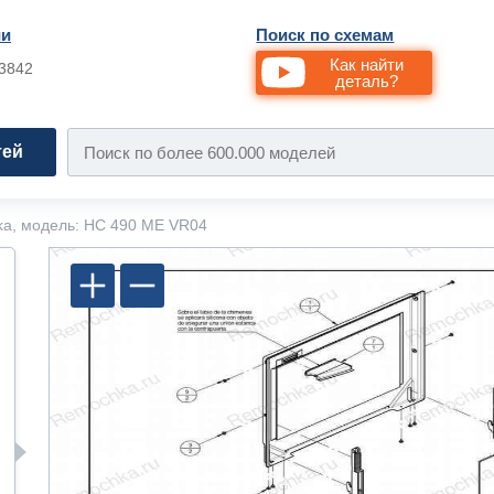
ии
Поиск по схемам
Как найти
33842
деталь?
тей
ka, модель: HC 490 ME VR04