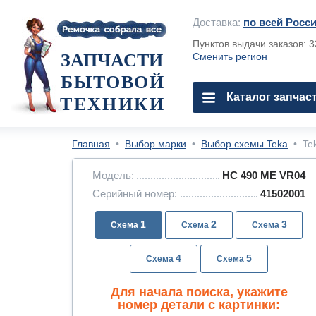
Доставка:
по всей Росс
Пунктов выдачи заказов: 
ЗАПЧАСТИ
Сменить регион
БЫТОВОЙ
Каталог запчас
ТЕХНИКИ
Главная
•
Выбор марки
•
Выбор схемы Teka
•
Te
Модель:
HC 490 ME VR04
Серийный номер:
41502001
1
2
3
4
5
Для начала поиска, укажите
номер детали с картинки: