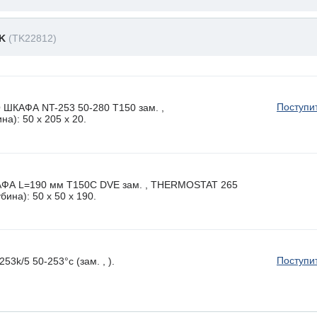
2K
(TK22812)
Поступи
КАФА NT-253 50-280 T150 зам. ,
а): 50 x 205 х 20.
 L=190 мм T150C DVE зам. , THERMOSTAT 265
ина): 50 x 50 х 190.
Поступи
3k/5 50-253°c (зам. , ).