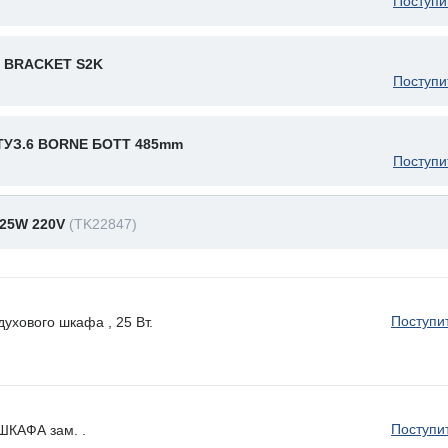
Поступи
 BRACKET S2K
Поступи
ТУЗ.6 BORNE БОТТ 485mm
Поступи
25W 220V
(TK22847)
Поступи
ухового шкафа , 25 Вт.
Поступи
КАФА зам. .