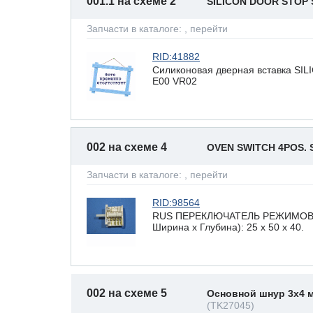
001.1 на схеме 2
SILICON DOOR STOP
Запчасти в каталоге:
, перейти
RID:41882
Силиконовая дверная вставка S
E00 VR02
002 на схеме 4
OVEN SWITCH 4POS.
Запчасти в каталоге:
, перейти
RID:98564
RUS ПЕРЕКЛЮЧАТЕЛЬ РЕЖИМОВ Д
Ширина х Глубина): 25 x 50 х 40.
002 на схеме 5
Основной шнур 3x4 
(TK27045)