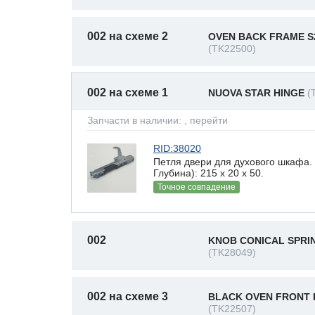
002 на схеме 2
OVEN BACK FRAME S
(TK22500)
002 на схеме 1
NUOVA STAR HINGE
(
Запчасти в наличии:
, перейти
RID:38020
Петля двери для духового шкафа
Глубина): 215 x 20 х 50.
Точное совпадение
002
KNOB CONICAL SPRI
(TK28049)
002 на схеме 3
BLACK OVEN FRONT 
(TK22507)