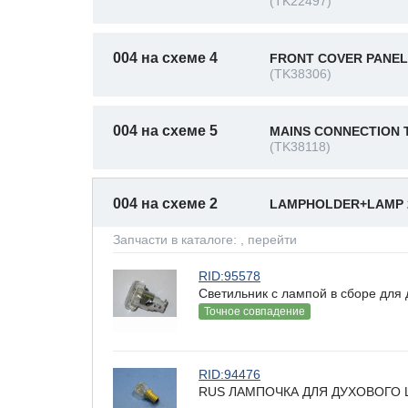
(TK22497)
004 на схеме 4
FRONT COVER PANEL
(TK38306)
004 на схеме 5
MAINS CONNECTION 
(TK38118)
004 на схеме 2
LAMPHOLDER+LAMP 
Запчасти в каталоге:
, перейти
RID:95578
Светильник с лампой в сборе для д
Точное совпадение
RID:94476
RUS ЛАМПОЧКА ДЛЯ ДУХОВОГО Ш