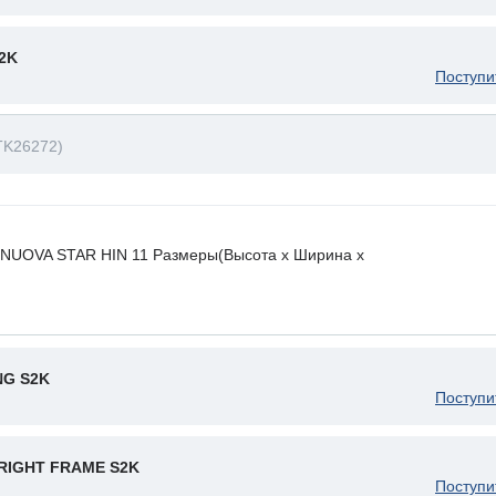
2K
Поступи
TK26272)
. NUOVA STAR HIN 11 Размеры(Высота х Ширина х
NG S2K
Поступи
RIGHT FRAME S2K
Поступи