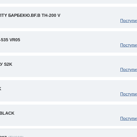
ITY БАРБЕКЮ.BF.B TH-200 V
Поступи
-535 VR05
Поступи
У S2K
Поступи
K
Поступи
 BLACK
Поступи