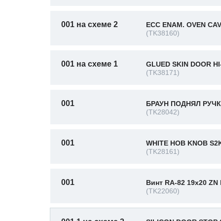
001 на схеме 2
ECC ENAM. OVEN CAV
(TK38160)
001 на схеме 1
GLUED SKIN DOOR HI
(TK38171)
001
БРАУН ПОДНЯЛ РУЧК
(TK28042)
001
WHITE HOB KNOB S2
(TK28161)
001
Винт RA-82 19x20 ZN
(TK22060)