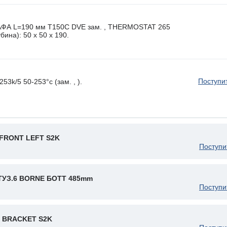
 L=190 мм T150C DVE зам. , THERMOSTAT 265
ина): 50 x 50 х 190.
Поступи
3k/5 50-253°c (зам. , ).
FRONT LEFT S2K
Поступи
ТУЗ.6 BORNE БОТТ 485mm
Поступи
 BRACKET S2K