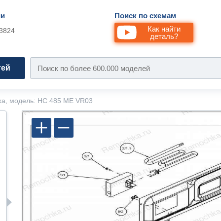
ии
Поиск по схемам
Как найти
33824
деталь?
тей
ka, модель: HC 485 ME VR03