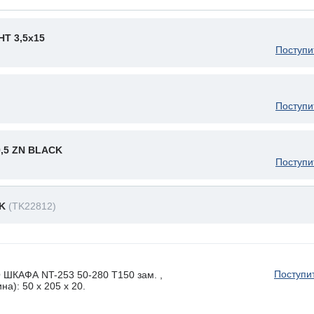
Т 3,5x15
Поступи
Поступи
9,5 ZN BLACK
Поступи
2K
(TK22812)
Поступи
КАФА NT-253 50-280 T150 зам. ,
а): 50 x 205 х 20.