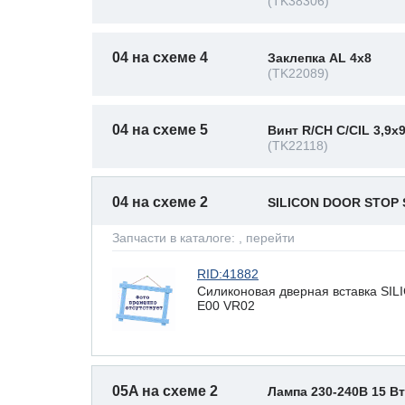
(TK38306)
04 на схеме 4
Заклепка AL 4x8
(TK22089)
04 на схеме 5
Винт R/CH C/CIL 3,9x
(TK22118)
04 на схеме 2
SILICON DOOR STOP
Запчасти в каталоге:
, перейти
RID:41882
Силиконовая дверная вставка S
E00 VR02
05A на схеме 2
Лампа 230-240В 15 В