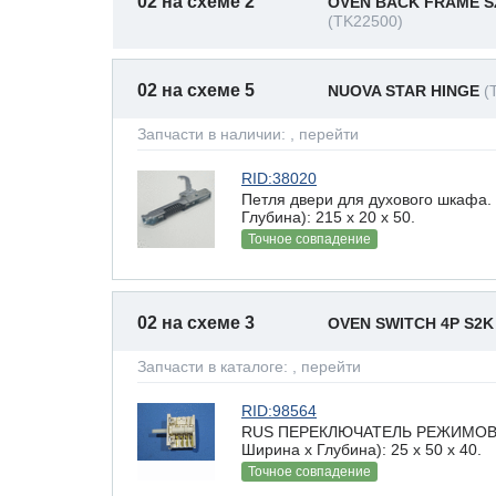
02 на схеме 2
OVEN BACK FRAME S
(TK22500)
02 на схеме 5
NUOVA STAR HINGE
(
Запчасти в наличии:
, перейти
RID:38020
Петля двери для духового шкафа
Глубина): 215 x 20 х 50.
Точное совпадение
02 на схеме 3
OVEN SWITCH 4P S2
Запчасти в каталоге:
, перейти
RID:98564
RUS ПЕРЕКЛЮЧАТЕЛЬ РЕЖИМОВ Д
Ширина х Глубина): 25 x 50 х 40.
Точное совпадение