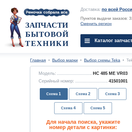
Доставка:
по всей Росс
Пунктов выдачи заказов: 
ЗАПЧАСТИ
Сменить регион
БЫТОВОЙ
Каталог запчас
ТЕХНИКИ
Главная
•
Выбор марки
•
Выбор схемы Teka
•
Te
Модель:
HC 485 ME VR03
Серийный номер:
41501001
1
2
3
4
5
Для начала поиска, укажите
номер детали с картинки: