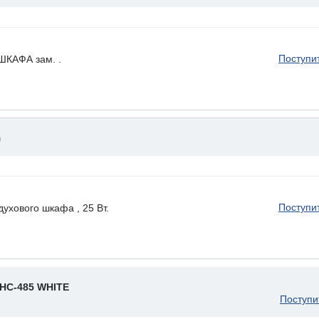
Поступи
КАФА зам. .
)
Поступи
ухового шкафа , 25 Вт.
HC-485 WHITE
Поступи