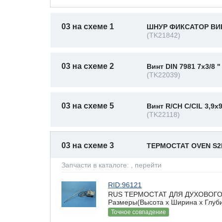
03 на схеме 1
ШНУР ФИКСАТОР ВИН
(TK21842)
03 на схеме 2
Винт DIN 7981 7x3/8 "
(TK22039)
03 на схеме 5
Винт R/CH C/CIL 3,9x
(TK22118)
03 на схеме 3
ТЕРМОСТАТ OVEN S
Запчасти в каталоге:
, перейти
RID:96121
RUS ТЕРМОСТАТ ДЛЯ ДУХОВОГО Ш
Размеры(Высота х Ширина х Глубин
Точное совпадение