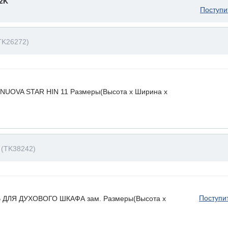
2K
Поступи
TK26272)
. NUOVA STAR HIN 11 Размеры(Высота х Ширина х
K
(TK38242)
Поступи
ЛЯ ДУХОВОГО ШКАФА зам. Размеры(Высота х