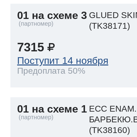
eld
i
т LG
01 на схеме 3
GLUED SKI
pool
pool
pool
(TK38171)
i
т Daewoo
7315
si
pool
si
pool
si
pool
Поступит 14 ноября
т Samsung
Предоплата 50%
pool
si
pool
pool
si
si
т Sharp
si
si
si
01 на схеме 1
ECC ENAM.
БАРБЕКЮ.B
ns
т Gorenje
(TK38160)