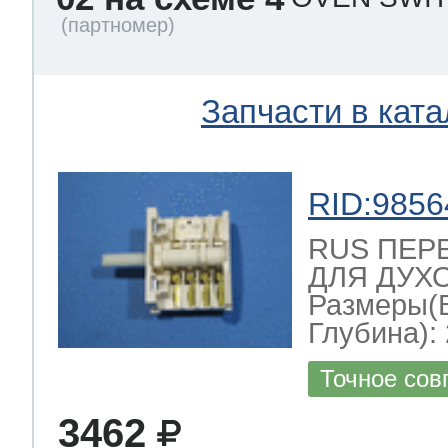
т Thor
Запчасти в ката
т Kuppersbusch
RID:9856
RUS ПЕР
ДЛЯ ДУХО
Размеры(
Глубина): 
Точное сов
3462