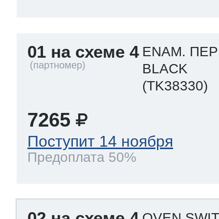
ool
т Beko
01 на схеме 4
ENAM. ПЕР
ool
i
т GE
BLACK
(TK38330)
i
т Gaggenau
7265
Поступит 14 ноября
Предоплата 50%
 Neff
т Smeg
02 на схеме 4
OVEN SWIT