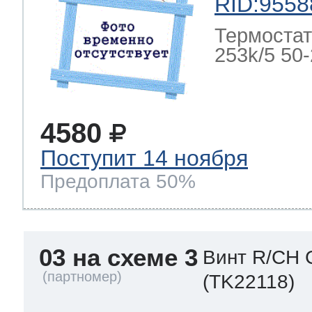
RID:9558
Термостат
253k/5 50-2
4580
Поступит 14 ноября
Предоплата 50%
03 на схеме 3
Винт R/CH 
(TK22118)