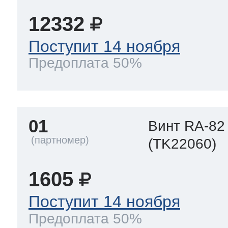
12332
 Whirlpool
Поступит 14 ноября
Предоплата 50%
ns
т Ardo
01
Винт RA-82
т Candy
(TK22060)
1605
 Miele
Поступит 14 ноября
Предоплата 50%