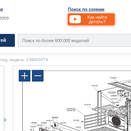
ии
Поиск по схемам
Как найти
33909
деталь?
тей
meg, модель: CX60ISVT9