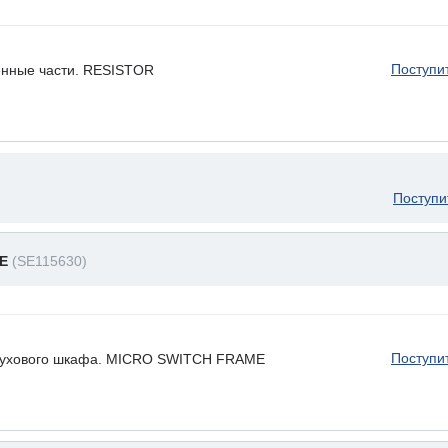
Поступи
енные части. RESISTOR
Поступи
ME
(SE115630)
Поступи
духового шкафа. MICRO SWITCH FRAME