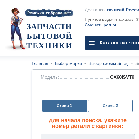
Доставка:
по всей Росс
Пунктов выдачи заказов: 
ЗАПЧАСТИ
Сменить регион
БЫТОВОЙ
Каталог запчас
ТЕХНИКИ
Главная
•
Выбор марки
•
Выбор схемы Smeg
•
S
Модель:
CX60ISVT9
1
2
Для начала поиска, укажите
номер детали с картинки: