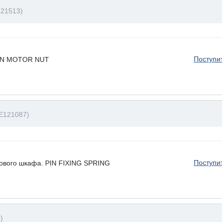
121513)
Поступи
FAN MOTOR NUT
E121087)
Поступи
ового шкафа. PIN FIXING SPRING
)