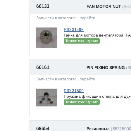
66133
FAN MOTOR NUT
(SE
Запчасти в каталоге:
, перейти
RID:31496
Гайка для мотора вентилятора. 
Точное совпадение
66161
PIN FIXING SPRING
(S
Запчасти в каталоге:
, перейти
RID:31509
Пружина фиксации стекла для дух
Точное совпадение
69654
Резиновые
(SE115000