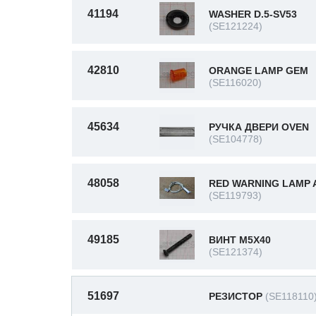
41194
WASHER D.5-SV53
(SE121224)
42810
ORANGE LAMP GEM
(SE116020)
45634
РУЧКА ДВЕРИ OVEN
(SE104778)
48058
RED WARNING LAMP 
(SE119793)
49185
ВИНТ M5X40
(SE121374)
51697
РЕЗИСТОР
(SE118110