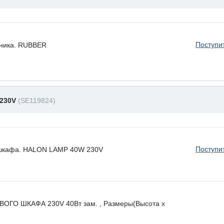
Поступи
ьника. RUBBER
 230V
(SE119824)
Поступи
 шкафа. HALON LAMP 40W 230V
ГО ШКАФА 230V 40Вт зам. , Размеры(Высота х