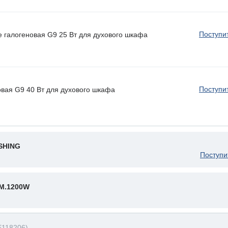
Поступи
e галогеновая G9 25 Вт для духового шкафа
Поступи
овая G9 40 Вт для духового шкафа
SHING
Поступи
M.1200W
E118206)