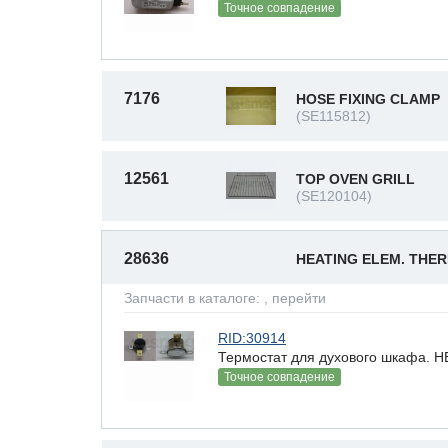
Точное совпадение
7176
HOSE FIXING CLAMP
(SE115812)
12561
TOP OVEN GRILL
(SE120104)
28636
HEATING ELEM. THE
Запчасти в каталоге:
, перейти
RID:30914
Термостат для духового шкафа.
Точное совпадение