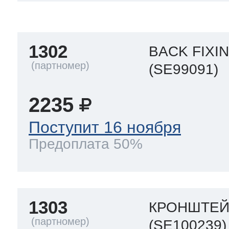
a
a
a
т Siemens
1302
BACK FIXI
ens
pool
ens
ens
(SE99091)
 Indesit
2235
si
ens
ens
ens
Поступит 16 ноября
g
rsbusch
 Ariston
Предоплата 50%
ens
ens
ens
rsbusch
eld
 Merloni
1303
КРОНШТЕЙ
(SE100239)