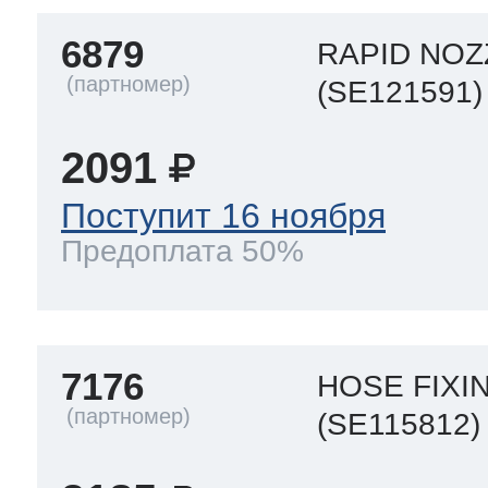
6879
RAPID NOZZ
 Whirlpool
(SE121591)
2091
ns
т Ardo
Поступит 16 ноября
Предоплата 50%
т Candy
7176
HOSE FIXI
 Miele
(SE115812)