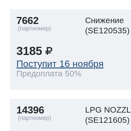
7662
Снижение
т Thor
(SE120535)
3185
т Kuppersbusch
Поступит 16 ноября
Предоплата 50%
14396
LPG NOZZL
(SE121605)