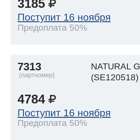
3185
ool
т Beko
Поступит 16 ноября
Предоплата 50%
ool
i
т GE
7313
NATURAL G
i
т Gaggenau
(SE120518)
4784
 Neff
Поступит 16 ноября
Предоплата 50%
т Smeg