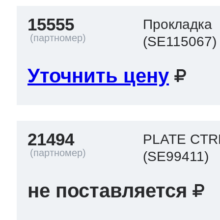
15555
Прокладка
 Whirlpool
(SE115067)
Уточнить цену
ns
т Ardo
т Candy
21494
PLATE CTR
(SE99411)
 Miele
не поставляется