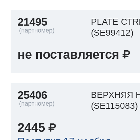
ool
т Beko
21495
PLATE CTR
(SE99412)
ool
i
т GE
не поставляется
i
т Gaggenau
25406
ВЕРХНЯЯ 
 Neff
(SE115083)
2445
т Smeg