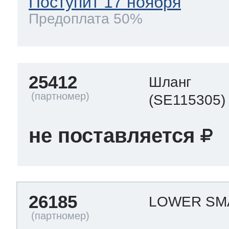
Поступит 17 ноября
Предоплата 50%
т Thor
25412
Шланг
т Kuppersbusch
(SE115305)
не поставляется
26185
LOWER SM