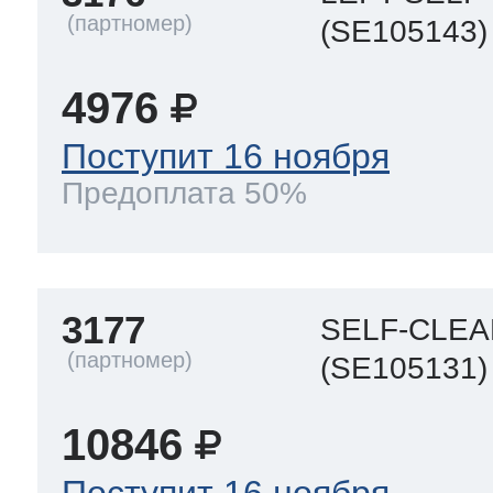
(SE105143)
т Thor
4976
Поступит 16 ноября
Предоплата 50%
т Kuppersbusch
3177
SELF-CLEA
(SE105131)
10846
Поступит 16 ноября