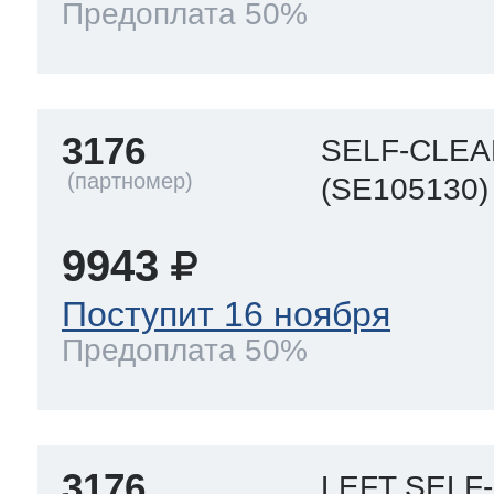
Предоплата 50%
ool
т Beko
ool
i
т GE
3176
SELF-CLEA
(SE105130)
i
т Gaggenau
9943
Поступит 16 ноября
Предоплата 50%
 Neff
т Smeg
3176
LEFT SELF