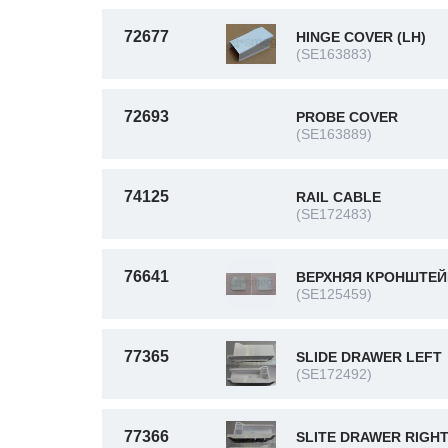
72677
HINGE COVER (LH)
(SE163883)
72693
PROBE COVER
(SE163889)
74125
RAIL CABLE
(SE172483)
76641
ВЕРХНЯЯ КРОНШТЕЙ
(SE125459)
77365
SLIDE DRAWER LEFT
(SE172492)
77366
SLITE DRAWER RIGH