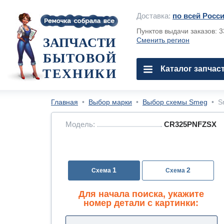
Доставка:
по всей Росс
Пунктов выдачи заказов: 
ЗАПЧАСТИ
Сменить регион
БЫТОВОЙ
Каталог запчас
ТЕХНИКИ
Главная
•
Выбор марки
•
Выбор схемы Smeg
•
S
Модель:
CR325PNFZSX
1
2
Для начала поиска, укажите
номер детали с картинки: