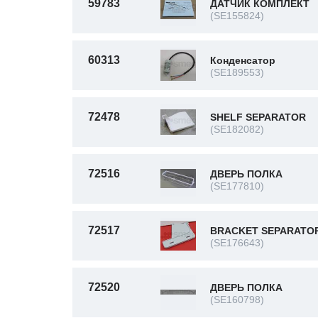
59783
ДАТЧИК КОМПЛЕКТ
(SE155824)
60313
Конденсатор
(SE189553)
72478
SHELF SEPARATOR
(SE182082)
72516
ДВЕРЬ ПОЛКА
(SE177810)
72517
BRACKET SEPARATO
(SE176643)
72520
ДВЕРЬ ПОЛКА
(SE160798)