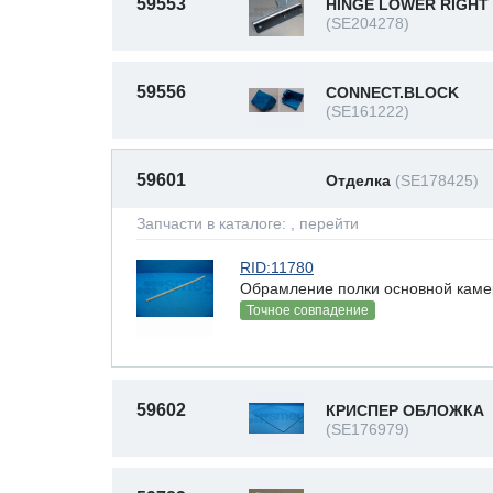
59553
HINGE LOWER RIGHT
(SE204278)
59556
CONNECT.BLOCK
(SE161222)
59601
Отделка
(SE178425)
Запчасти в каталоге:
, перейти
RID:11780
Обрамление полки основной каме
Точное совпадение
59602
КРИСПЕР ОБЛОЖКА
(SE176979)