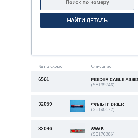
№ на схеме
Описание
6561
FEEDER CABLE ASSE
(SE139746)
32059
ФИЛЬТР DRIER
(SE190172)
32086
SWAB
(SE176386)