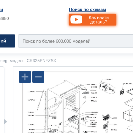
ии
Поиск по схемам
Как найти
33850
деталь?
тей
meg, модель: CR325PNFZSX