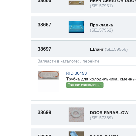
38666
REFRIGERATOR DOO
(SE157961)
38667
Прокладка
(SE157962)
38697
Шланг
(SE159566)
Запчасти в каталоге:
, перейти
RID:30453
Трубка для холодильника, сменны
Точное совпадение
38699
DOOR PARABLOW
(SE157389)