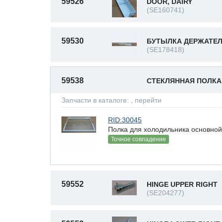
59526
DOOR, DAIRY
(SE160741)
59530
БУТЫЛКА ДЕРЖАТЕ
(SE178418)
59538
СТЕКЛЯННАЯ ПОЛК
Запчасти в каталоге:
, перейти
RID:30045
Полка для холодильника основно
Точное совпадение
59552
HINGE UPPER RIGHT
(SE204277)