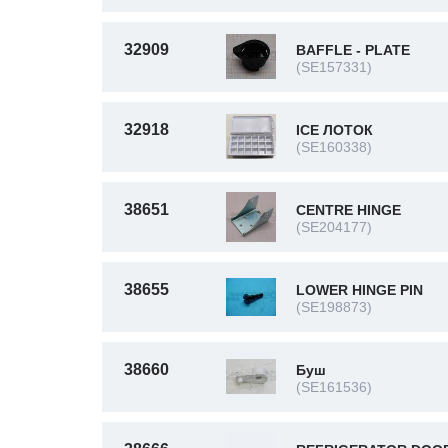
32909
BAFFLE - PLATE
(SE157331)
32918
ICE ЛОТОК
(SE160338)
38651
CENTRE HINGE
(SE204177)
38655
LOWER HINGE PIN
(SE198873)
38660
Буш
(SE161536)