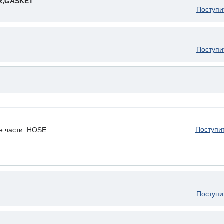
R,GASKET
Поступи
Поступи
Поступи
е части. HOSE
Поступи