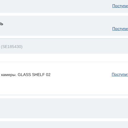
Поступи
ЛЬ
Поступи
А
(SE185430)
Поступи
й камеры. GLASS SHELF 02