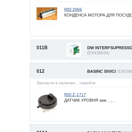
RID:2066
КОНДЕНСА МОТОРА ДЛЯ ПОСУД
011B
DW INTERFSUPRESS
(EX436634)
012
BASINC SIVICI
(EX538
Запчасти в наличии:
, перейти
RID:Z-1717
ДАТЧИК УРОВНЯ зам. , , ,