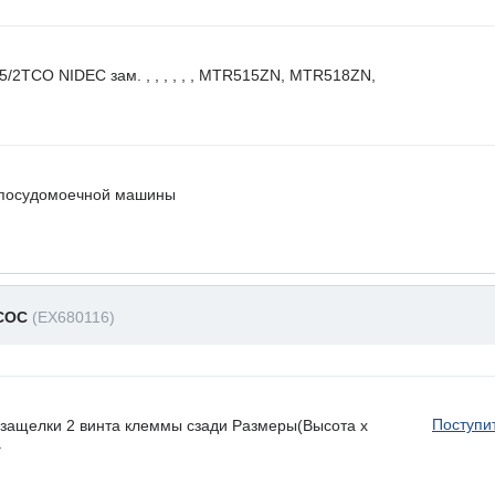
CO NIDEC зам. , , , , , , MTR515ZN, MTR518ZN,
 посудомоечной машины
СОС
(EX680116)
Поступи
ащелки 2 винта клеммы сзади Размеры(Высота х
.