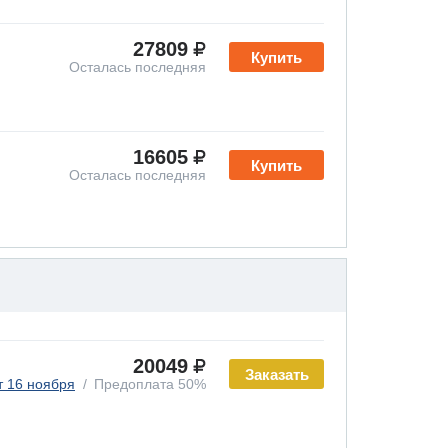
27809
Купить
Осталась последняя
16605
Купить
Осталась последняя
20049
Заказать
т 16 ноября
Предоплата 50%