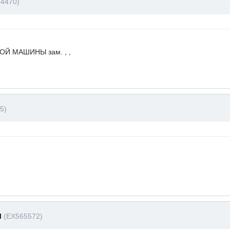
24470)
Й МАШИНЫ зам. , ,
5)
I
(EX565572)