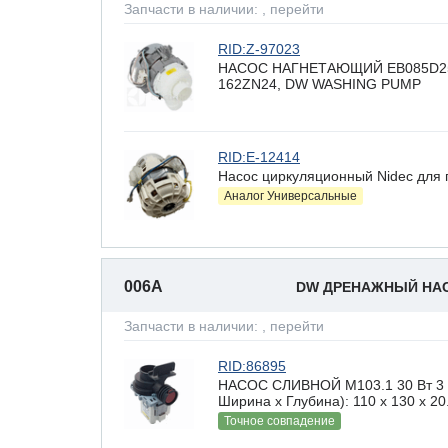
Запчасти в наличии:
, перейти
RID:Z-97023
НАСОС НАГНЕТАЮЩИЙ EB085D25/2T
162ZN24, DW WASHING PUMP
RID:E-12414
Насос циркуляционный Nidec для
Аналог Универсальные
006A
DW ДРЕНАЖНЫЙ НА
Запчасти в наличии:
, перейти
RID:86895
НАСОС СЛИВНОЙ М103.1 30 Вт 3 з
Ширина х Глубина): 110 x 130 х 20
Точное совпадение