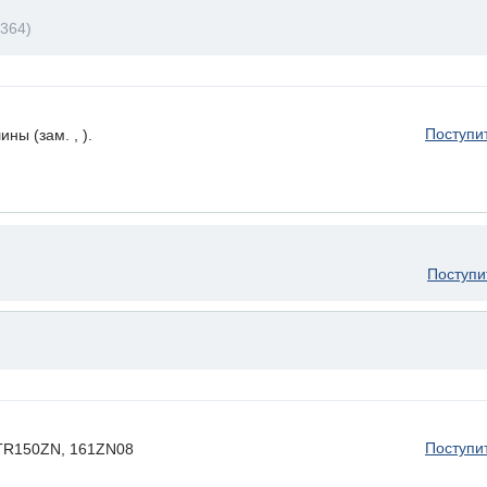
364)
Поступи
ы (зам. , ).
Поступи
Поступи
 HTR150ZN, 161ZN08