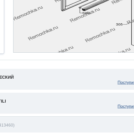
ЧЕСКИЙ
Поступи
ILI
Поступи
413460)