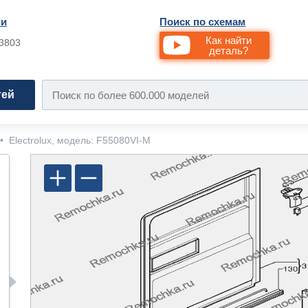
ии
Поиск по схемам
Как найти
33803
деталь?
тей
•
Electrolux, модель: F55080VI-M