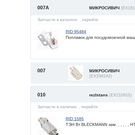
007A
МИКРОСИВИЧ
(EX181
Запчасти в каталоге:
, перейти
RID:95484
Поплавок для посудомоечной машин
007
МИКРОСИВИЧ
(EX338242)
010
rezIstans
(EX210915)
Запчасти в наличии:
, перейти
RID:1585
ТЭН Вт BLECKMANN зам. , , , , ,