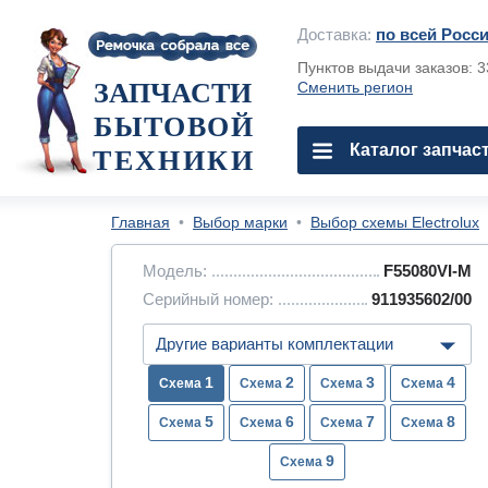
Доставка:
по всей Росс
Пунктов выдачи заказов: 
ЗАПЧАСТИ
Сменить регион
БЫТОВОЙ
Каталог запчас
ТЕХНИКИ
Главная
•
Выбор марки
•
Выбор схемы Electrolux
Модель:
F55080VI-M
Серийный номер:
911935602/00
1
2
3
4
5
6
7
8
9