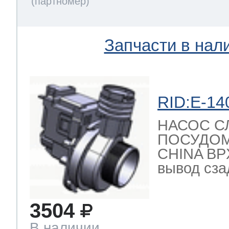
т Thor
Запчасти в нал
т Kuppersbusch
RID:E-14
НАСОС С
ПОСУДО
CHINA BPX
вывод сзад
3504
В наличии