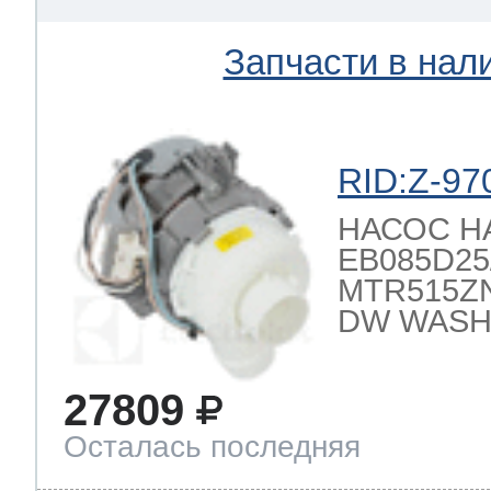
Запчасти в нал
 Whirlpool
RID:Z-97
ns
т Ardo
НАСОС 
EB085D25/2
MTR515ZN
т Candy
DW WASH
27809
 Miele
Осталась последняя