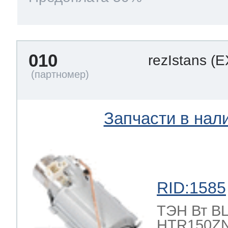
010
rezIstans
(E
Запчасти в нал
RID:1585
ТЭН Вт BLE
HTR150ZN