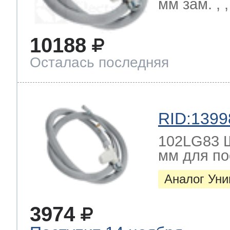
мм зам. ,
10188
Осталась последняя
RID:1399
102LG83 Ш
мм для п
Аналог Ун
3974