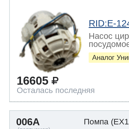
ool
т Beko
RID:E-12
ool
i
т GE
Насос цир
посудомо
Аналог Ун
i
т Gaggenau
16605
Осталась последняя
 Neff
006A
Помпа
(EX1
т Smeg